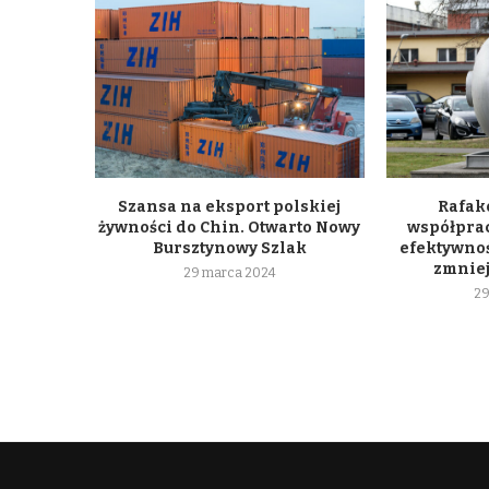
Szansa na eksport polskiej
Rafako
żywności do Chin. Otwarto Nowy
współpra
Bursztynowy Szlak
efektywnoś
zmniej
29 marca 2024
29