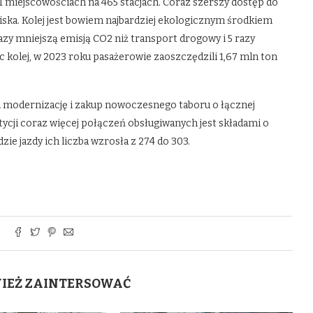
11 miejscowościach na 465 stacjach. Coraz szerszy dostęp do
iska. Kolej jest bowiem najbardziej ekologicznym środkiem
azy mniejszą emisją CO2 niż transport drogowy i 5 razy
c kolej, w 2023 roku pasażerowie zaoszczędzili 1,67 mln ton
a modernizację i zakup nowoczesnego taboru o łącznej
tycji coraz więcej połączeń obsługiwanych jest składami o
e jazdy ich liczba wzrosła z 274 do 303.
WIEŻ ZAINTERSOWAĆ