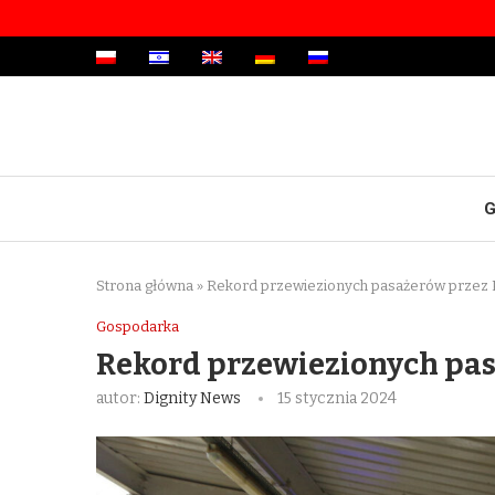
G
Strona główna
»
Rekord przewiezionych pasażerów przez P
Gospodarka
Rekord przewiezionych pas
autor:
Dignity News
15 stycznia 2024