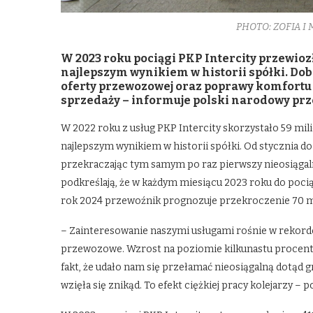
PHOTO: ZOFIA I 
W 2023 roku pociągi PKP Intercity przewioz
najlepszym wynikiem w historii spółki. Dob
oferty przewozowej oraz poprawy komfortu 
sprzedaży – informuje polski narodowy pr
W 2022 roku z usług PKP Intercity skorzystało 59 mil
najlepszym wynikiem w historii spółki. Od stycznia d
przekraczając tym samym po raz pierwszy nieosiągal
podkreślają, że w każdym miesiącu 2023 roku do poci
rok 2024 przewoźnik prognozuje przekroczenie 70 m
– Zainteresowanie naszymi usługami rośnie w reko
przewozowe. Wzrost na poziomie kilkunastu procent r
fakt, że udało nam się przełamać nieosiągalną dotąd 
wzięła się znikąd. To efekt ciężkiej pracy kolejarzy –