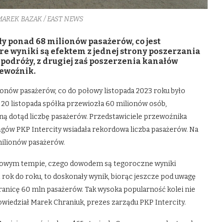
MAREK BAZAK / EAST NEWS
ły ponad 68 milionów pasażerów, co jest
re wyniki są efektem z jednej strony poszerzania
podróży, z drugiej zaś poszerzenia kanałów
zewoźnik.
ionów pasażerów, co do połowy listopada 2023 roku było
o 20 listopada spółka przewiozła 60 milionów osób,
ną dotąd liczbę pasażerów. Przedstawiciele przewoźnika
ągów PKP Intercity wsiadała rekordowa liczba pasażerów. Na
ilionów pasażerów.
rdowym tempie, czego dowodem są tegoroczne wyniki
ok do roku, to doskonały wynik, biorąc jeszcze pod uwagę
granicę 60 mln pasażerów. Tak wysoka popularność kolei nie
 powiedział Marek Chraniuk, prezes zarządu PKP Intercity.