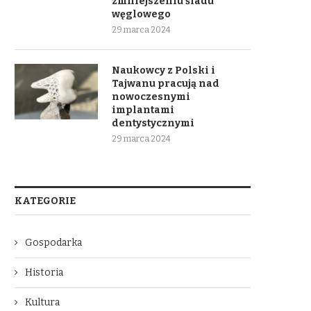
zmniejszeniu śladu
węglowego
29 marca 2024
Naukowcy z Polski i
Tajwanu pracują nad
nowoczesnymi
implantami
dentystycznymi
29 marca 2024
KATEGORIE
Gospodarka
Historia
Kultura