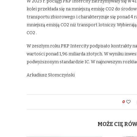
W 2023 r. pociągi PKP Intercity zatrzymywały się w 4
kolei przekłada się na mniejszą emisję CO2 do środow
transportu zbiorowego i charakteryzuje się ponad 4 r
mniejszą emisją CO2 niż transport lotniczy. Wybierają
CO2 .
W zeszłym roku PKP Intercity podpisało kontrakty n
wartości ponad 1,96 miliarda złotych. W wyniku inwes
podwyższonym standardzie IC. W najnowszym rozkładzi
Arkadiusz Słomczyński
0
MOŻE CIĘ RÓ