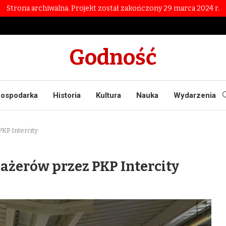
Strona archiwalna. Projekt został zakończony 29 marca 2024 r.
Godność
ospodarka
Historia
Kultura
Nauka
Wydarzenia
KP Intercity
ażerów przez PKP Intercity