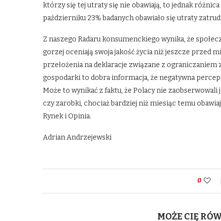
którzy się tej utraty się nie obawiają, to jednak różnic
październiku 23% badanych obawiało się utraty zatrudn
Z naszego Radaru konsumenckiego wynika, że społecz
gorzej oceniają swoja jakość życia niż jeszcze przed m
przełożenia na deklaracje związane z ograniczaniem z
gospodarki to dobra informacja, że negatywna percepc
Może to wynikać z faktu, że Polacy nie zaobserwowali 
czy zarobki, chociaż bardziej niż miesiąc temu obawi
Rynek i Opinia.
Adrian Andrzejewski
0
MOŻE CIĘ RÓ