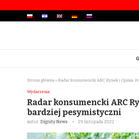
G
Strona główna
»
Radar konsumencki ARC Rynek i Opinia: Po
Wydarzenia
Radar konsumencki ARC Ryn
bardziej pesymistyczni
autor:
Dignity News
29 listopada 2022