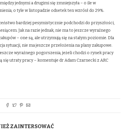
a między jednymi a drugimi się zmniejszyła – o ile w
ienia, o tyle w listopadzie odsetek ten wzrósł do 29%.
eństwo bardziej pesymistycznie podchodzi do przyszłości,
iesiącem. Jak na razie jednak, nie ma to jeszcze wyraźnego
akupów – one są, ale utrzymują się na stałym poziomie. Dla
ja sytuacji, nie ma jeszcze przełożenia na plany zakupowe.
jeszcze wyraźnego pogorszenia, jeżeli chodzi o rynek pracy
ają się utraty pracy – komentuje dr Adam Czarnecki z ARC
WIEŻ ZAINTERSOWAĆ