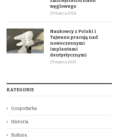
zmniejszeniu śladu
węglowego
29 marca 2024
Naukowcy z Polski i
Tajwanu pracują nad
nowoczesnymi
implantami
dentystycznymi
29 marca 2024
KATEGORIE
Gospodarka
Historia
Kultura