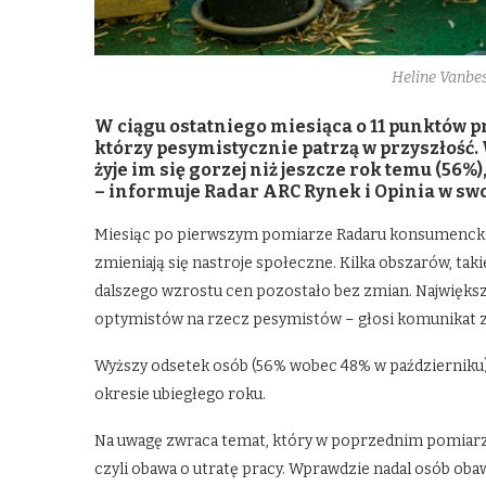
Heline Vanbes
W ciągu ostatniego miesiąca o 11 punktów 
którzy pesymistycznie patrzą w przyszłość.
żyje im się gorzej niż jeszcze rok temu (56%),
– informuje Radar ARC Rynek i Opinia w
Miesiąc po pierwszym pomiarze Radaru konsumenckieg
zmieniają się nastroje społeczne. Kilka obszarów, tak
dalszego wzrostu cen pozostało bez zmian. Największ
optymistów na rzecz pesymistów – głosi komunikat z
Wyższy odsetek osób (56% wobec 48% w październiku) 
okresie ubiegłego roku.
Na uwagę zwraca temat, który w poprzednim pomiarz
czyli obawa o utratę pracy. Wprawdzie nadal osób obaw