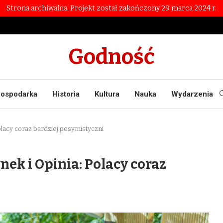
Strona archiwalna. Projekt został zakończony 29 marca 2024 r.
Godność
ospodarka
Historia
Kultura
Nauka
Wydarzenia
lacy coraz bardziej pesymistyczni
ek i Opinia: Polacy coraz