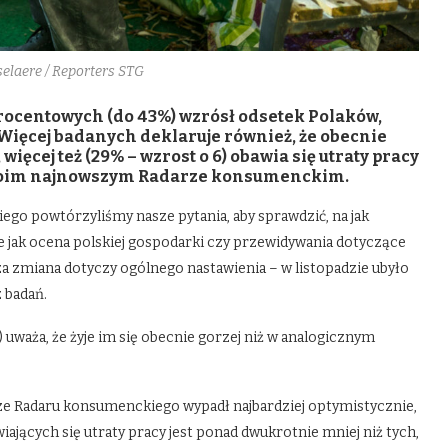
elaere / Reporters STG
procentowych (do 43%) wzrósł odsetek Polaków,
 Więcej badanych deklaruje również, że obecnie
 więcej też (29% – wzrost o 6) obawia się utraty pracy
 swoim najnowszym Radarze konsumenckim.
o powtórzyliśmy nasze pytania, aby sprawdzić, na jak
ie jak ocena polskiej gospodarki czy przewidywania dotyczące
a zmiana dotyczy ogólnego nastawienia – w listopadzie ubyło
 badań.
uważa, że żyje im się obecnie gorzej niż w analogicznym
e Radaru konsumenckiego wypadł najbardziej optymistycznie,
iających się utraty pracy jest ponad dwukrotnie mniej niż tych,