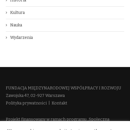
Historia
Kultura
Nauka
Wydarzenia
FUNDACJA MIĘDZYNARODOWEJ WSPÓŁPRACY I ROZWOJU​
Zawojska 47, 02-927 Warszawa
Polityka prywatności
|
Kontakt
Projekt finansowany w ramach programu „Społeczna
Odpowiedzialność Nauki 2” Ministerstwa Edukacji i Nauki