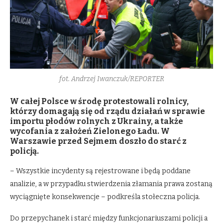
fot. Andrzej Iwanczuk/REPORTER
W całej Polsce w środę protestowali rolnicy,
którzy domagają się od rządu działań w sprawie
importu płodów rolnych z Ukrainy, a także
wycofania z założeń Zielonego Ładu. W
Warszawie przed Sejmem doszło do starć z
policją.
– Wszystkie incydenty są rejestrowane i będą poddane
analizie, a w przypadku stwierdzenia złamania prawa zostaną
wyciągnięte konsekwencje – podkreśla stołeczna policja.
Do przepychanek i starć między funkcjonariuszami policji a