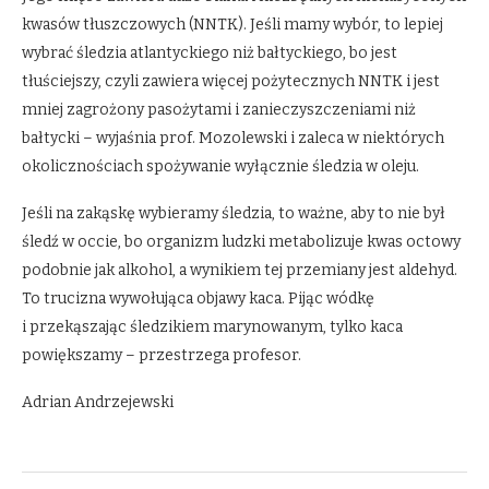
kwasów tłuszczowych (NNTK). Jeśli mamy wybór, to lepiej
wybrać śledzia atlantyckiego niż bałtyckiego, bo jest
tłuściejszy, czyli zawiera więcej pożytecznych NNTK i jest
mniej zagrożony pasożytami i zanieczyszczeniami niż
bałtycki – wyjaśnia prof. Mozolewski i zaleca w niektórych
okolicznościach spożywanie wyłącznie śledzia w oleju.
Jeśli na zakąskę wybieramy śledzia, to ważne, aby to nie był
śledź w occie, bo organizm ludzki metabolizuje kwas octowy
podobnie jak alkohol, a wynikiem tej przemiany jest aldehyd.
To trucizna wywołująca objawy kaca. Pijąc wódkę
i przekąszając śledzikiem marynowanym, tylko kaca
powiększamy – przestrzega profesor.
Adrian Andrzejewski