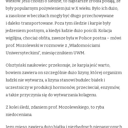
wieków. Jeśli chodzi o śledzie, to najstarsze źródła podają, że
były popularnym pożywieniem już w X wieku. Było ich dużo,
a zasolone w beczkach mogły być długo przechowywane
i daleko transportowane. Poza tym śledzie i karpie były
jedzeniem postnym, a kiedyś ludzie dużo pościli. Kolacja
wigilijna, chociaż obfita, zawsze była w Polsce postna – mówi
prof. Mozolewski w rozmowie z „Wiadomościami
Uniwersyteckimi”, miesięcznikiem UWM.
Olsztyński naukowiec przekonuje, że karpia jeść warto,
bowiem zawiera on szczególnie dużo lizyny, której organizm
ludzki nie wytwarza, a lizyna stanowi budulec białek i
uczestniczy w produkcji hormonów, przeciwciał, enzymów,
a także przyczynia się do wytwarzania kolagenu.
Z kolei śledź, zdaniem prof. Mozolewskiego, to ryba
niedoceniana.
Jego mięso zawiera dużo białka i niezbędnych nienasyconych