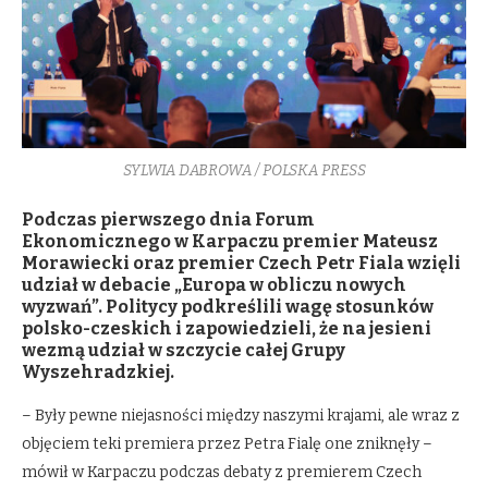
SYLWIA DABROWA / POLSKA PRESS
Podczas pierwszego dnia Forum
Ekonomicznego w Karpaczu premier Mateusz
Morawiecki oraz premier Czech Petr Fiala wzięli
udział w debacie „Europa w obliczu nowych
wyzwań”. Politycy podkreślili wagę stosunków
polsko-czeskich i zapowiedzieli, że na jesieni
wezmą udział w szczycie całej Grupy
Wyszehradzkiej.
– Były pewne niejasności między naszymi krajami, ale wraz z
objęciem teki premiera przez Petra Fialę one zniknęły –
mówił w Karpaczu podczas debaty z premierem Czech