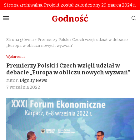
Strona archiwalna. Projekt został zakończony 29 marca 2024 r.
Godność
Strona główna
»
Premierzy Polski i Czech wzięli udział w debacie
„Europa w obliczu nowych wyzwań”
Wydarzenia
Premierzy Polski i Czech wzięli udział w
debacie „Europa w obliczu nowych wyzwań”
autor:
Dignity News
7 września 2022