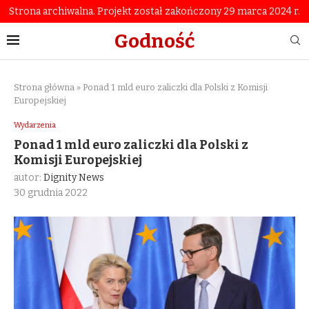
Strona archiwalna. Projekt został zakończony 29 marca 2024 r.
Godność
Strona główna
»
Ponad 1 mld euro zaliczki dla Polski z Komisji
Europejskiej
Wydarzenia
Ponad 1 mld euro zaliczki dla Polski z
Komisji Europejskiej
autor:
Dignity News
30 grudnia 2022