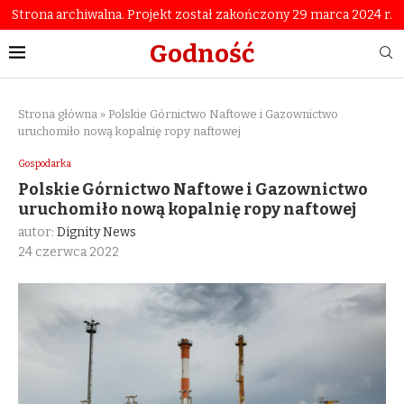
Strona archiwalna. Projekt został zakończony 29 marca 2024 r.
Godność
Strona główna
»
Polskie Górnictwo Naftowe i Gazownictwo
uruchomiło nową kopalnię ropy naftowej
Gospodarka
Polskie Górnictwo Naftowe i Gazownictwo
uruchomiło nową kopalnię ropy naftowej
autor:
Dignity News
24 czerwca 2022