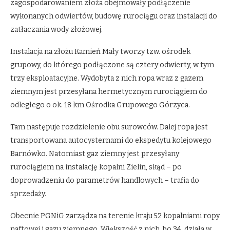
zagospodarowaniem złoża obejmowały podłączenie
wykonanych odwiertów, budowę rurociągu oraz instalacji do
zatłaczania wody złożowej.
Instalacja na złożu Kamień Mały tworzy tzw. ośrodek
grupowy, do którego podłączone są cztery odwierty, w tym
trzy eksploatacyjne. Wydobyta z nich ropa wraz z gazem
ziemnym jest przesyłana hermetycznym rurociągiem do
odległego o ok. 18 km Ośrodka Grupowego Górzyca.
Tam następuje rozdzielenie obu surowców. Dalej ropa jest
transportowana autocysternami do ekspedytu kolejowego
Barnówko. Natomiast gaz ziemny jest przesyłany
rurociągiem na instalację kopalni Zielin, skąd – po
doprowadzeniu do parametrów handlowych – trafia do
sprzedaży.
Obecnie PGNiG zarządza na terenie kraju 52 kopalniami ropy
naftowej i gazu ziemnego. Większość z nich, bo 34, działa w