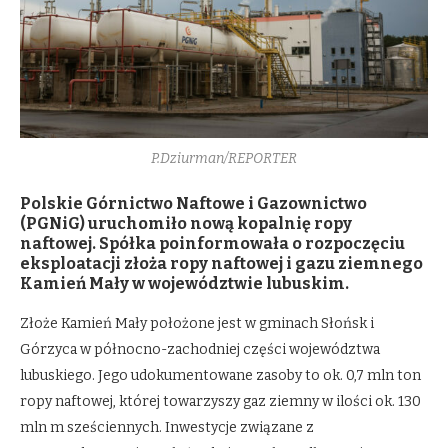
P.Dziurman/REPORTER
Polskie Górnictwo Naftowe i Gazownictwo
(PGNiG) uruchomiło nową kopalnię ropy
naftowej. Spółka poinformowała o rozpoczęciu
eksploatacji złoża ropy naftowej i gazu ziemnego
Kamień Mały w województwie lubuskim.
Złoże Kamień Mały położone jest w gminach Słońsk i
Górzyca w północno-zachodniej części województwa
lubuskiego. Jego udokumentowane zasoby to ok. 0,7 mln ton
ropy naftowej, której towarzyszy gaz ziemny w ilości ok. 130
mln m sześciennych. Inwestycje związane z