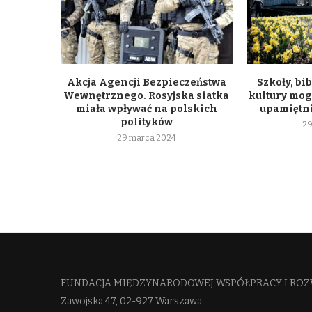
Akcja Agencji Bezpieczeństwa
Szkoły, bib
Wewnętrznego. Rosyjska siatka
kultury mogą
miała wpływać na polskich
upamiętni
polityków
29
29 marca 2024
FUNDACJA MIĘDZYNARODOWEJ WSPÓŁPRACY I ROZ
Zawojska 47, 02-927 Warszawa