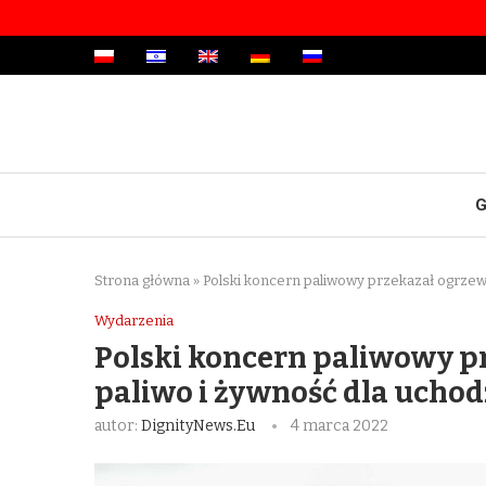
G
Strona główna
»
Polski koncern paliwowy przekazał ogrzew
Wydarzenia
Polski koncern paliwowy p
paliwo i żywność dla ucho
autor:
DignityNews.eu
4 marca 2022