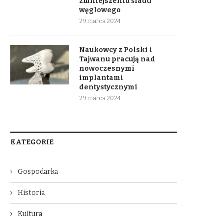
zmniejszeniu śladu
węglowego
29 marca 2024
Naukowcy z Polski i
Tajwanu pracują nad
nowoczesnymi
implantami
dentystycznymi
29 marca 2024
KATEGORIE
Gospodarka
Historia
Kultura