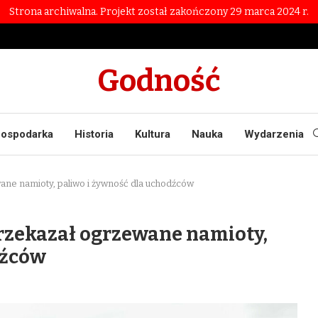
Strona archiwalna. Projekt został zakończony 29 marca 2024 r.
Godność
ospodarka
Historia
Kultura
Nauka
Wydarzenia
ane namioty, paliwo i żywność dla uchodźców
rzekazał ogrzewane namioty,
dźców