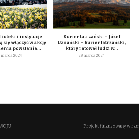
lioteki i instytucje
Kurier tatrzański – Józef
 się włączyć w akcję
Uznański – kurier tatrzański,
enia powstania...
który ratował ludzi w...
 marca 2024
29 marca 2024
WOJU​
Projekt finansowany w ra