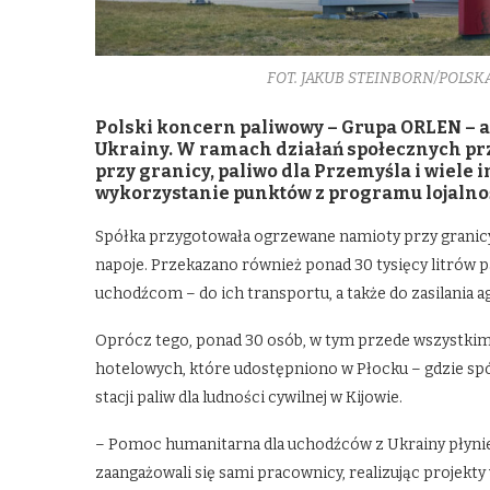
FOT. JAKUB STEINBORN/POLSK
Polski koncern paliwowy – Grupa ORLEN – 
Ukrainy. W ramach działań społecznych pr
przy granicy, paliwo dla Przemyśla i wiele
wykorzystanie punktów z programu lojalno
Spółka przygotowała ogrzewane namioty przy granicy p
napoje. Przekazano również ponad 30 tysięcy litrów
uchodźcom – do ich transportu, a także do zasilania
Oprócz tego, ponad 30 osób, w tym przede wszystkim 
hotelowych, które udostępniono w Płocku – gdzie sp
stacji paliw dla ludności cywilnej w Kijowie.
– Pomoc humanitarna dla uchodźców z Ukrainy płynie
zaangażowali się sami pracownicy, realizując proje