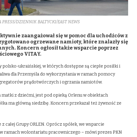
A PRESS/DZIENNIK BALTYCKI/EAST NEWS
aktywnie zaangażował się w pomoc dla uchodźców z
zygotowano ogrzewane namioty, które znalazły się
 innych. Koncern ogłosił także wsparcie poprzez
ściowego VITAY.
olsko-ukraińskiej, w których dostępne są ciepłe posiłki i
 paliwa dla Przemyśla do wykorzystania w ramach pomocy
 agregatorów prądotwórczych i ogrzania namiotów.
matki z dziećmi, jest pod opieką Orlenu w obiektach
ółka ma główną siedzibę. Koncern przekazał też żywność ze
 z całej Grupy ORLEN. Oprócz spółek, we wsparcie
kty w ramach wolontariatu pracowniczego – mówi prezes PKN