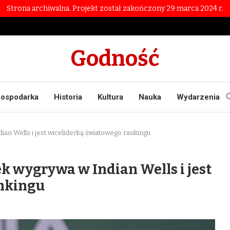
Strona archiwalna. Projekt został zakończony 29 marca 2024 r.
Godność
ospodarka
Historia
Kultura
Nauka
Wydarzenia
dian Wells i jest wiceliderką światowego rankingu
ek wygrywa w Indian Wells i jest
ankingu