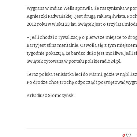
Wygrana w Indian Wells sprawiła, że raszynianka w po
Agnieszki Radwańskiej i jest drugą rakietą świata. P
2012 roku w wieku 23 lat. Świątek jest o trzy lata młod
– Jeśli chodzi o rywalizację o pierwsze miejsce to dro
Barty jest silna mentalnie. Oswoiła się z tym miejscem
tygodnie pokazują, że bardzo dużo jest możliwe, jeśli s
Świątek cytowana w portalu polskieradio24.pl.
Teraz polska tenisistka leci do Miami, gdzie w najbliż
Po drodze chce trochę odpocząć i poświętować wygr
Arkadiusz Słomczyński
0