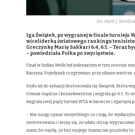
Fot. Mark J. Terrill
Iga Świątek, po wygranej w finale turnieju 
wiceliderką światowego rankingu tenisist
Greczynkę Marię Sakkari 6:4, 6:1. – Teraz by
– powiedziała Polka po zwycięstwie.
Finał w Indian Wells był jedenastym w tym sezonie me
Raszyna. Pojedynek rozgrywano przy silnym wietrze, c
Szybciej do sytuacji dostosowała się Świątek, która wy
równie mądrze i konsekwentnie i wygrała go 6:1. To
wygrała swój piąty turniej WTA w karierze i zgarnęła 
– Nie mogę opisać wszystkiego co czuję, bo wydarzyło
zestresowana i cieszę się, że udało mi się wypracować 
mam, bo myślę, że bez mojego teamu nie poszłoby to 