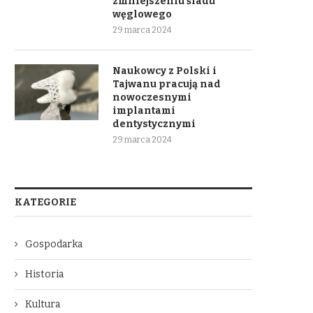
zmniejszeniu śladu
węglowego
29 marca 2024
Naukowcy z Polski i
Tajwanu pracują nad
nowoczesnymi
implantami
dentystycznymi
29 marca 2024
KATEGORIE
Gospodarka
Historia
Kultura