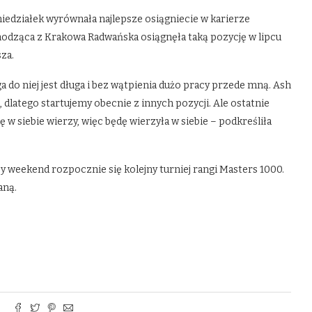
niedziałek wyrównała najlepsze osiągniecie w karierze
ochodząca z Krakowa Radwańska osiągnęła taką pozycję w lipcu
sza.
ga do niej jest długa i bez wątpienia dużo pracy przede mną. Ash
, dlatego startujemy obecnie z innych pozycji. Ale ostatnie
ię w siebie wierzy, więc będę wierzyła w siebie – podkreśliła
szy weekend rozpocznie się kolejny turniej rangi Masters 1000.
aną.