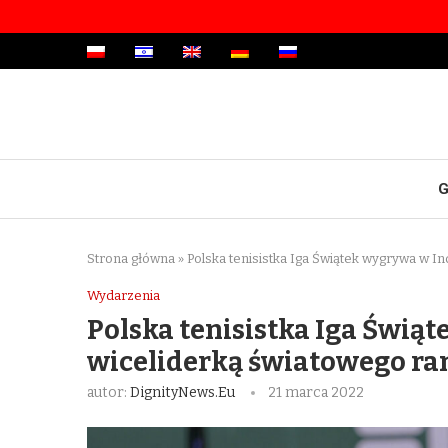
G
Strona główna
»
Polska tenisistka Iga Świątek wygrywa w In
Wydarzenia
Polska tenisistka Iga Świąt
wiceliderką światowego r
autor:
DignityNews.eu
21 marca 2022