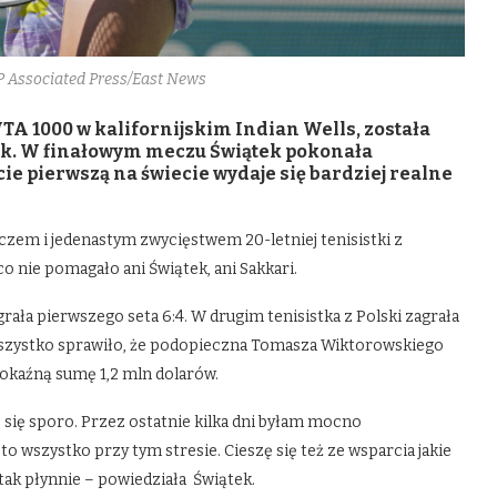
/AP Associated Press/East News
WTA 1000 w kalifornijskim Indian Wells, została
ek. W finałowym meczu Świątek pokonała
cie pierwszą na świecie wydaje się bardziej realne
czem i jedenastym zwycięstwem 20-letniej tenisistki z
o nie pomagało ani Świątek, ani Sakkari.
grała pierwszego seta 6:4. W drugim tenisistka z Polski zagrała
 wszystko sprawiło, że podopieczna Tomasza Wiktorowskiego
pokaźną sumę 1,2 mln dolarów.
 się sporo. Przez ostatnie kilka dni byłam mocno
to wszystko przy tym stresie. Cieszę się też ze wsparcia jakie
tak płynnie – powiedziała Świątek.