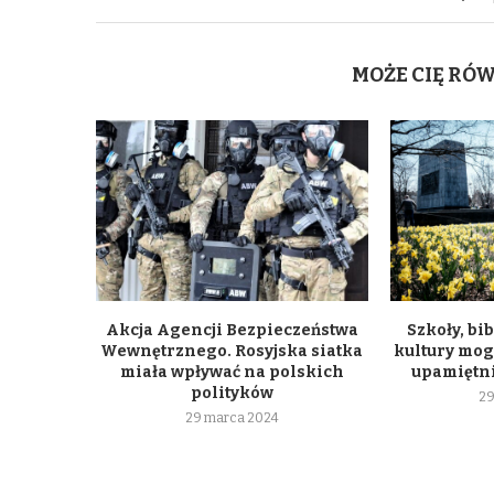
MOŻE CIĘ RÓ
Akcja Agencji Bezpieczeństwa
Szkoły, bib
Wewnętrznego. Rosyjska siatka
kultury mogą
miała wpływać na polskich
upamiętni
polityków
29
29 marca 2024