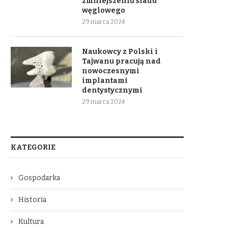
zmniejszeniu śladu
węglowego
29 marca 2024
Naukowcy z Polski i
Tajwanu pracują nad
nowoczesnymi
implantami
dentystycznymi
29 marca 2024
KATEGORIE
Gospodarka
Historia
Kultura