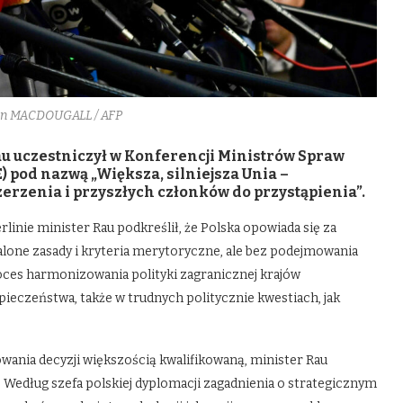
ohn MACDOUGALL / AFP
u uczestniczył w Konferencji Ministrów Spraw
) pod nazwą „Większa, silniejsza Unia –
erzenia i przyszłych członków do przystąpienia”.
inie minister Rau podkreślił, że Polska opowiada się za
alone zasady i kryteria merytoryczne, ale bez podejmowania
roces harmonizowania polityki zagranicznej krajów
ieczeństwa, także w trudnych politycznie kwestiach, jak
wania decyzji większością kwalifikowaną, minister Rau
. Według szefa polskiej dyplomacji zagadnienia o strategicznym