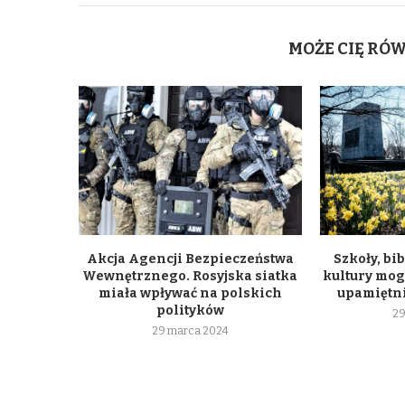
MOŻE CIĘ RÓ
Akcja Agencji Bezpieczeństwa
Szkoły, bib
Wewnętrznego. Rosyjska siatka
kultury mogą
miała wpływać na polskich
upamiętni
polityków
29
29 marca 2024