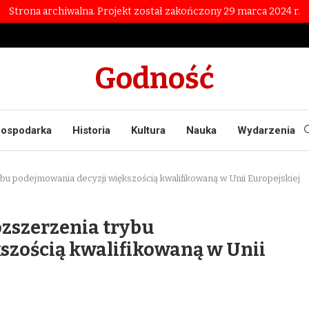
Strona archiwalna. Projekt został zakończony 29 marca 2024 r.
Godność
ospodarka
Historia
Kultura
Nauka
Wydarzenia
bu podejmowania decyzji większością kwalifikowaną w Unii Europejskiej
ozszerzenia trybu
szością kwalifikowaną w Unii