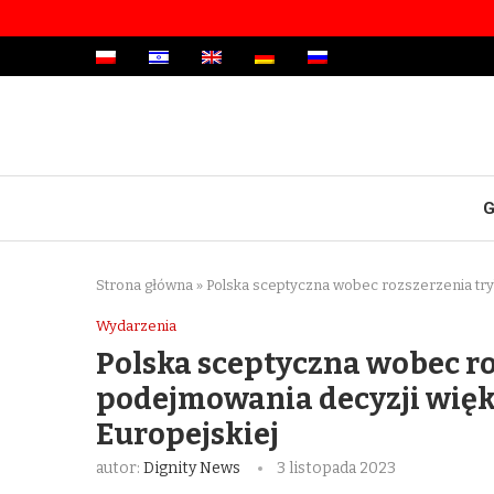
G
Strona główna
»
Polska sceptyczna wobec rozszerzenia try
Wydarzenia
Polska sceptyczna wobec r
podejmowania decyzji więk
Europejskiej
autor:
Dignity News
3 listopada 2023