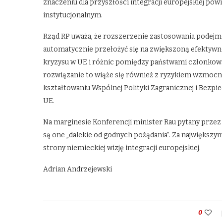
znaczeniu dla przyszłości integracji europejskiej po
instytucjonalnym.
Rząd RP uważa, że rozszerzenie zastosowania podejmo
automatycznie przełożyć się na zwiększoną efektywno
kryzysu w UE i różnic pomiędzy państwami członkowski
rozwiązanie to wiąże się również z ryzykiem wzmocn
kształtowaniu Wspólnej Polityki Zagranicznej i Bezpie
UE.
Na marginesie Konferencji minister Rau pytany przez d
są one „dalekie od godnych pożądania”. Za największy
strony niemieckiej wizję integracji europejskiej.
Adrian Andrzejewski
0