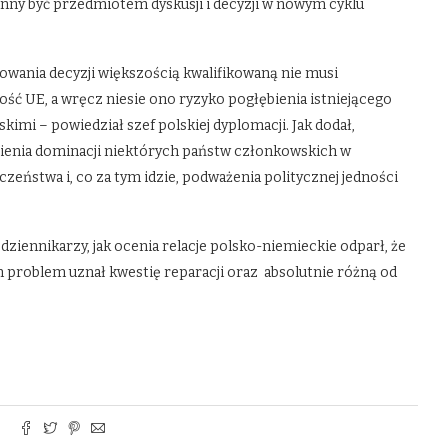
winny być przedmiotem dyskusji i decyzji w nowym cyklu
wania decyzji większością kwalifikowaną nie musi
ść UE, a wręcz niesie ono ryzyko pogłębienia istniejącego
mi – powiedział szef polskiej dyplomacji. Jak dodał,
ienia dominacji niektórych państw członkowskich w
czeństwa i, co za tym idzie, podważenia politycznej jedności
ziennikarzy, jak ocenia relacje polsko-niemieckie odparł, że
m problem uznał kwestię reparacji oraz absolutnie różną od