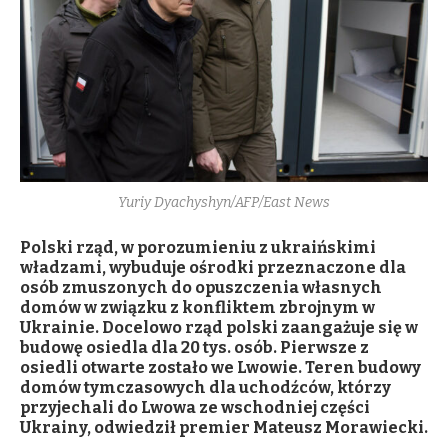
Yuriy Dyachyshyn/AFP/East News
Polski rząd, w porozumieniu z ukraińskimi
władzami, wybuduje ośrodki przeznaczone dla
osób zmuszonych do opuszczenia własnych
domów w związku z konfliktem zbrojnym w
Ukrainie. Docelowo rząd polski zaangażuje się w
budowę osiedla dla 20 tys. osób. Pierwsze z
osiedli otwarte zostało we Lwowie. Teren budowy
domów tymczasowych dla uchodźców, którzy
przyjechali do Lwowa ze wschodniej części
Ukrainy, odwiedził premier Mateusz Morawiecki.