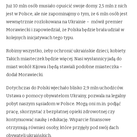
Już 10 mln osób musiało opuścić swoje domy. 2,5 mln z nich
jest w Polsce, ale nie zapominajmy o tym, że 6 mln osób jest
wewnętrznie rozlokowana na Ukrainie – mówił premier
Morawiecki i zapowiedział, że Polska będzie brała udział w
kolejnych inicjatywach tego typu.
Robimy wszystko, żeby ochronić ukraińskie dzieci, kobiety.
Takich miasteczek będzie więcej. Nasi wysłannicy jadą do
miast wokół Kijowa i będą stawiali podobne miasteczka –
dodał Morawiecki.
Dotychczas do Polski wjechało blisko 2,9 mln uchodźców.
Ustawa o pomocy obywatelom Ukrainy, pozwala na legalny
pobyt naszym sąsiadom w Polsce. Mogą oni m.in. podjąć
pracę, skorzystać z bezpłatnej opieki zdrowotnej czy
kontynuować naukę i edukację. Wsparcie finansowe
otrzymują również osoby, które przyjęły pod swój dach
obywateli ukraińskich.