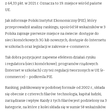
z 64,33 pkt. w 2021 r. Oznacza to 19. miejsce wśród państw
UE.
Jak informuje Polski Instytut Ekonomiczny (PIE), który
przeprowadził analizę rankingu, spośród 58 wskaźników w 3
Polska zajmuje pierwsze miejsce na świecie: dostępie do
sieci komórkowych 3G lub nowszych, dostępie do Internetu
w szkołach oraz legislacji w zakresie e-commerce.
Tak dobra pozycja jest zapewne efektem działań rynku
i regulatora (sieci komórkowe), programów rządowych
(Internet w szkołach) czy też regulacji tworzonych w UE (e-
commerce) – podkreśla PIE.
Ranking, publikowany w podobnej formule od 2002 r., składa
się obecnie z czterech filarów: technologia, kapitał ludzki,
zarządzanie i wpływ. Każdy z tych filarów jest podzielony na 3
kategorie, na które z kolei składa się w sumie 58 wskaźników.