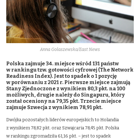
Anna Golaszewska/East News
Polska zajmuje 34. miejsce wśród 131 państw
w rankingu tzw. gotowości cyfrowej (The Network
Readiness Index). Jest to spadek o 1 pozycję
w porównaniu z 2021 r. Pierwsze miejsce zajmują
Stany Zjednoczone z wynikiem 80,3 pkt. na 100
możliwych, drugie należy do Singapuru, który
został oceniony na 79,35 pkt. Trzecie miejsce
zajmuje Szwecja z wynikiem 78,91 pkt.
Dwójka pozostałych liderów europejskich to Holandia
z wynikiem 78,82 pkt. oraz Szwajcaria 78,45 pkt. Polska
w rankingu zgromadziła 61,16 pkt. – jest to spadek