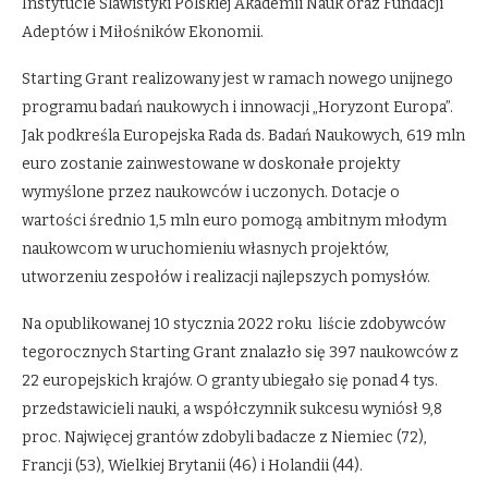
Instytucie Slawistyki Polskiej Akademii Nauk oraz Fundacji
Adeptów i Miłośników Ekonomii.
Starting Grant realizowany jest w ramach nowego unijnego
programu badań naukowych i innowacji „Horyzont Europa”.
Jak podkreśla Europejska Rada ds. Badań Naukowych, 619 mln
euro zostanie zainwestowane w doskonałe projekty
wymyślone przez naukowców i uczonych. Dotacje o
wartości średnio 1,5 mln euro pomogą ambitnym młodym
naukowcom w uruchomieniu własnych projektów,
utworzeniu zespołów i realizacji najlepszych pomysłów.
Na opublikowanej 10 stycznia 2022 roku liście zdobywców
tegorocznych Starting Grant znalazło się 397 naukowców z
22 europejskich krajów. O granty ubiegało się ponad 4 tys.
przedstawicieli nauki, a współczynnik sukcesu wyniósł 9,8
proc. Najwięcej grantów zdobyli badacze z Niemiec (72),
Francji (53), Wielkiej Brytanii (46) i Holandii (44).