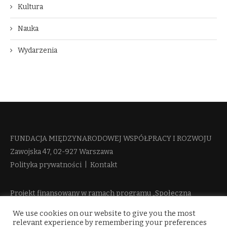
Kultura
Nauka
Wydarzenia
FUNDACJA MIĘDZYNARODOWEJ WSPÓŁPRACY I ROZWOJU​
Zawojska 47, 02-927 Warszawa
Polityka prywatności
|
Kontakt
Projekt finansowany w ramach programu „Społeczna
Odpowiedzialność Nauki 2” Ministerstwa Edukacji i Nauki
We use cookies on our website to give you the most
więcej informacji
relevant experience by remembering your preferences