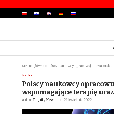
G
Strona główna
»
Polscy naukowcy opracowują nowatorskie 
Nauka
Polscy naukowcy opracowu
wspomagające terapię ura
autor:
Dignity News
21 kwietnia 2022