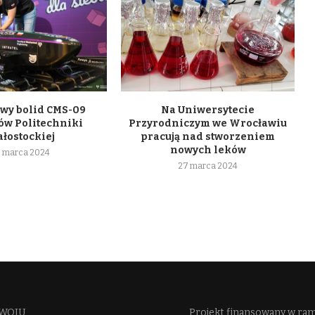
wy bolid CMS-09
Na Uniwersytecie
ów Politechniki
Przyrodniczym we Wrocławiu
ałostockiej
pracują nad stworzeniem
nowych leków
 marca 2024
27 marca 2024
WOJU​
Projekt finansowany w ra