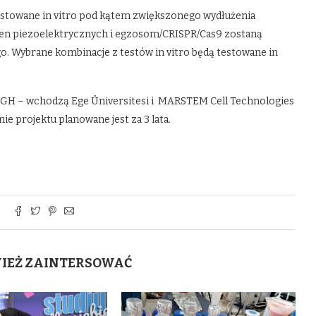
estowane in vitro pod kątem zwiększonego wydłużenia
en piezoelektrycznych i egzosom/CRISPR/Cas9 zostaną
. Wybrane kombinacje z testów in vitro będą testowane in
AGH – wchodzą Ege Üniversitesi i MARSTEM Cell Technologies
ie projektu planowane jest za 3 lata.
WIEŻ ZAINTERSOWAĆ