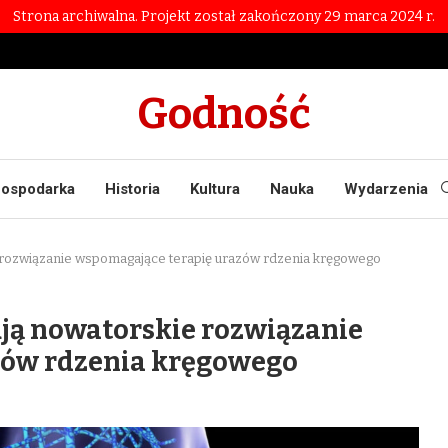
Strona archiwalna. Projekt został zakończony 29 marca 2024 r.
Godność
ospodarka
Historia
Kultura
Nauka
Wydarzenia
rozwiązanie wspomagające terapię urazów rdzenia kręgowego
ją nowatorskie rozwiązanie
zów rdzenia kręgowego