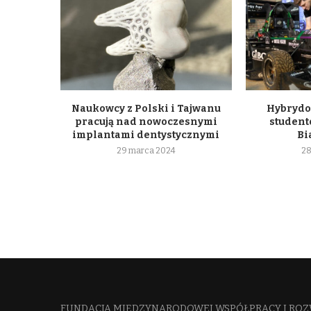
Naukowcy z Polski i Tajwanu
Hybrydo
pracują nad nowoczesnymi
student
implantami dentystycznymi
Bi
29 marca 2024
28
FUNDACJA MIĘDZYNARODOWEJ WSPÓŁPRACY I ROZ