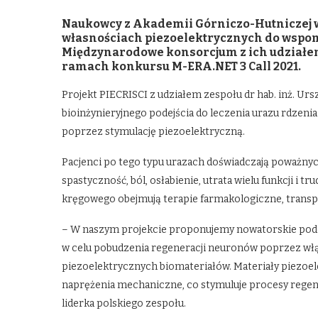
Naukowcy z Akademii Górniczo-Hutniczej 
własnościach piezoelektrycznych do wspo
Międzynarodowe konsorcjum z ich udziałem
ramach konkursu M-ERA.NET 3 Call 2021.
Projekt PIECRISCI z udziałem zespołu dr hab. inż. U
bioinżynieryjnego podejścia do leczenia urazu rdzen
poprzez stymulację piezoelektryczną.
Pacjenci po tego typu urazach doświadczają poważnych
spastyczność, ból, osłabienie, utrata wielu funkcji i 
kręgowego obejmują terapie farmakologiczne, transpl
– W naszym projekcie proponujemy nowatorskie podej
w celu pobudzenia regeneracji neuronów poprzez w
piezoelektrycznych biomateriałów. Materiały piezoel
naprężenia mechaniczne, co stymuluje procesy regen
liderka polskiego zespołu.