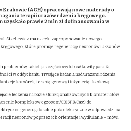
w Krakowie (AGH) opracowują nowe materiały o
magania terapii urazów rdzenia kręgowego.
 uzyskało prawie 2 mln zł dofinansowania w
rszuli Stachewicz ma na celu zaproponowanie nowego
ia kręgowego, które promuje regenerację neuronów i aksonów
 problemów, takich jak częściowy lub całkowity paraliż,
trudności w oddychaniu. Trwające badania nad urazami rdzenia
antacje komórek, terapię genową i inżynierię tkankową.
ście leczenia na bazie sfunkcjonalizowanych biomateriałów
łączenie kompleksów egzosom/CRISPR/Cas9 do
ektryczne generują lokalne pola elektryczne w odpowiedzi na
eracji neuronów poprzez ich orientacje i wydłużanie – mówi