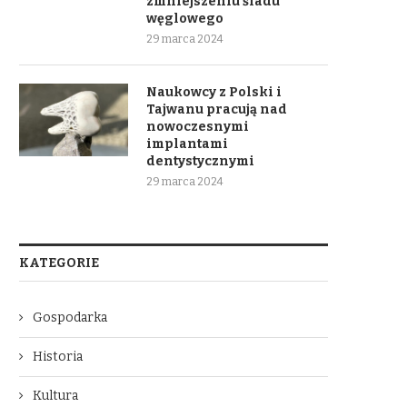
zmniejszeniu śladu
węglowego
29 marca 2024
Naukowcy z Polski i
Tajwanu pracują nad
nowoczesnymi
implantami
dentystycznymi
29 marca 2024
KATEGORIE
Gospodarka
Historia
Kultura