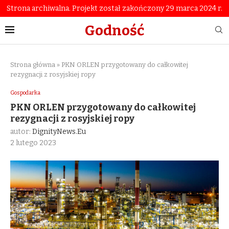
Strona archiwalna. Projekt został zakończony 29 marca 2024 r.
Godność
Strona główna
»
PKN ORLEN przygotowany do całkowitej
rezygnacji z rosyjskiej ropy
Gospodarka
PKN ORLEN przygotowany do całkowitej
rezygnacji z rosyjskiej ropy
autor:
DignityNews.eu
2 lutego 2023