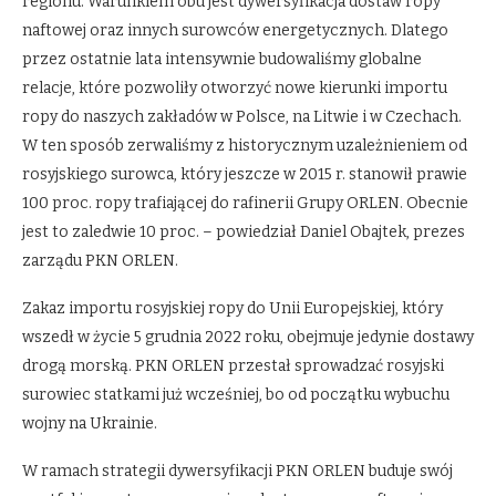
regionu. Warunkiem obu jest dywersyfikacja dostaw ropy
naftowej oraz innych surowców energetycznych. Dlatego
przez ostatnie lata intensywnie budowaliśmy globalne
relacje, które pozwoliły otworzyć nowe kierunki importu
ropy do naszych zakładów w Polsce, na Litwie i w Czechach.
W ten sposób zerwaliśmy z historycznym uzależnieniem od
rosyjskiego surowca, który jeszcze w 2015 r. stanowił prawie
100 proc. ropy trafiającej do rafinerii Grupy ORLEN. Obecnie
jest to zaledwie 10 proc. – powiedział Daniel Obajtek, prezes
zarządu PKN ORLEN.
Zakaz importu rosyjskiej ropy do Unii Europejskiej, który
wszedł w życie 5 grudnia 2022 roku, obejmuje jedynie dostawy
drogą morską. PKN ORLEN przestał sprowadzać rosyjski
surowiec statkami już wcześniej, bo od początku wybuchu
wojny na Ukrainie.
W ramach strategii dywersyfikacji PKN ORLEN buduje swój