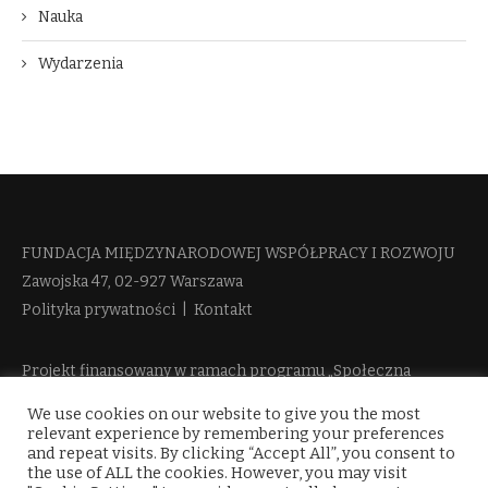
Nauka
Wydarzenia
FUNDACJA MIĘDZYNARODOWEJ WSPÓŁPRACY I ROZWOJU​
Zawojska 47, 02-927 Warszawa
Polityka prywatności
|
Kontakt
Projekt finansowany w ramach programu „Społeczna
Odpowiedzialność Nauki 2” Ministerstwa Edukacji i Nauki
We use cookies on our website to give you the most
więcej informacji
relevant experience by remembering your preferences
and repeat visits. By clicking “Accept All”, you consent to
the use of ALL the cookies. However, you may visit