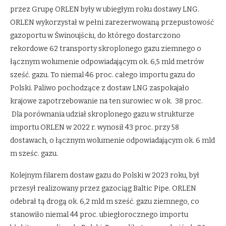
przez Grupę ORLEN były w ubiegłym roku dostawy LNG.
ORLEN wykorzystał w pełni zarezerwowaną przepustowość
gazoportu w Świnoujściu, do którego dostarczono
rekordowe 62 transporty skroplonego gazu ziemnego o
łącznym wolumenie odpowiadającym ok. 6,5 mld metrów
sześć. gazu. To niemal 46 proc. całego importu gazu do
Polski. Paliwo pochodzące z dostaw LNG zaspokajało
krajowe zapotrzebowanie na ten surowiec w ok. 38 proc.
Dla porównania udział skroplonego gazu w strukturze
importu ORLEN w 2022 r. wynosił 43 proc. przy 58
dostawach, o łącznym wolumenie odpowiadającym ok. 6 mld
m sześc. gazu.
Kolejnym filarem dostaw gazu do Polski w 2023 roku, był
przesył realizowany przez gazociąg Baltic Pipe. ORLEN
odebrał tą drogą ok. 6,2 mld m sześć. gazu ziemnego, co
stanowiło niemal 44 proc. ubiegłorocznego importu