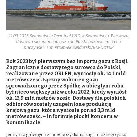
11.03.2023 Swinoujscie Terminal LNG w Swinoujsciu. Pierwsza
dostawa skroplonego gazu do Polski gazowcem "Lech
Kaczynski". Fot. Przemek Swiderski/REPORTER
Rok 2023 był pierwszym bez importu gazu z Rosji.
Zagraniczne dostawy tego surowca do Polski,
realizowane przez ORLEN, wyniosły ok. 14,1 mld
metrów sześc. Łączny wolumen gazu
sprowadzonego przez Spółkę w ubiegłym roku
był nieco większy niż w roku 2022, kiedy wyniósł
ok. 13,9 mld metrów sześc. Dostawy dla polskich
odbiorców zostały uzupełnione produkcją
krajową gazu, która wyniosła ponad 3,3 mld
metrów sześc. – informuje płocki koncern w
komunikacie.
Jednym z głównych źródeł pozyskania zagranicznego gazu