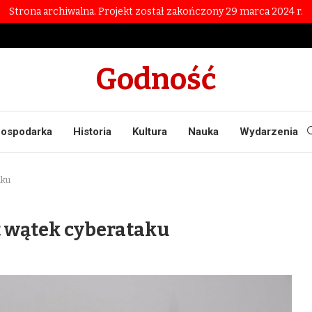
Strona archiwalna. Projekt został zakończony 29 marca 2024 r.
Godność
ospodarka
Historia
Kultura
Nauka
Wydarzenia
aku
st wątek cyberataku