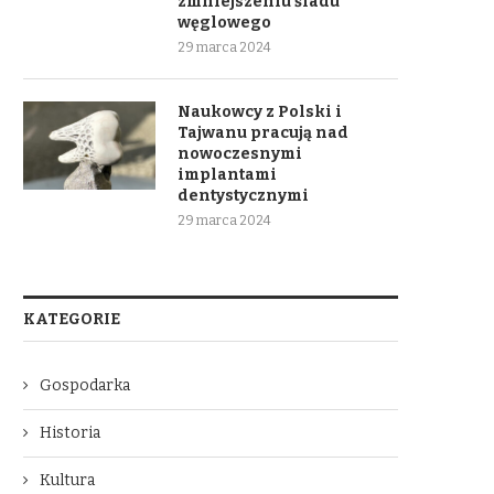
zmniejszeniu śladu
węglowego
29 marca 2024
Naukowcy z Polski i
Tajwanu pracują nad
nowoczesnymi
implantami
dentystycznymi
29 marca 2024
KATEGORIE
Gospodarka
Historia
Kultura