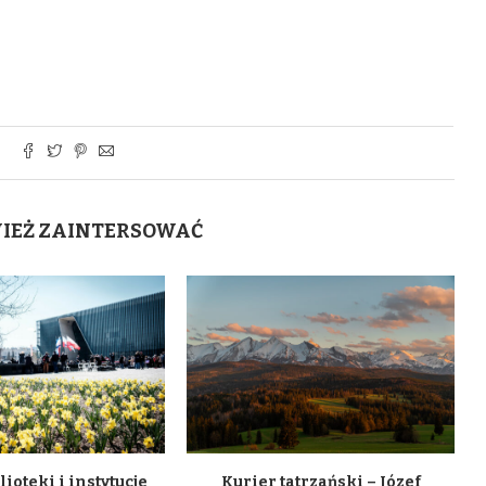
WIEŻ ZAINTERSOWAĆ
lioteki i instytucje
Kurier tatrzański – Józef