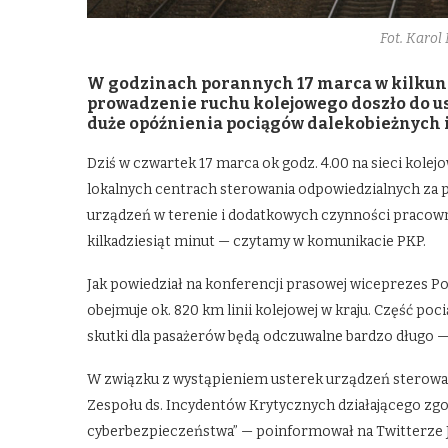
Fot. Karo
W godzinach porannych 17 marca w kilkun
prowadzenie ruchu kolejowego doszło do us
duże opóźnienia pociągów dalekobieżnych 
Dziś w czwartek 17 marca ok godz. 4.00 na sieci kolej
lokalnych centrach sterowania odpowiedzialnych za 
urządzeń w terenie i dodatkowych czynności pracow
kilkadziesiąt minut — czytamy w komunikacie PKP.
Jak powiedział na konferencji prasowej wiceprezes Pol
obejmuje ok. 820 km linii kolejowej w kraju. Część po
skutki dla pasażerów będą odczuwalne bardzo długo —
W związku z wystąpieniem usterek urządzeń sterowan
Zespołu ds. Incydentów Krytycznych działającego zgo
cyberbezpieczeństwa” — poinformował na Twitterze 