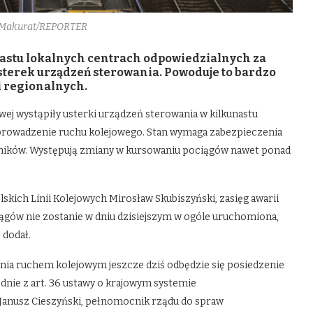
l Makurat/REPORTER
astu lokalnych centrach odpowiedzialnych za
terek urządzeń sterowania. Powoduje to bardzo
i regionalnych.
owej wystąpiły usterki urządzeń sterowania w kilkunastu
prowadzenie ruchu kolejowego. Stan wymaga zabezpieczenia
ników. Występują zmiany w kursowaniu pociągów nawet ponad
skich Linii Kolejowych Mirosław Skubiszyński, zasięg awarii
ciągów nie zostanie w dniu dzisiejszym w ogóle uruchomiona,
 dodał.
ia ruchem kolejowym jeszcze dziś odbędzie się posiedzenie
dnie z art. 36 ustawy o krajowym systemie
Janusz Cieszyński, pełnomocnik rządu do spraw