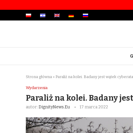
G
Strona główna
»
Paraliż na kolei. Badany jest wątek cyberat
Wydarzenia
Paraliż na kolei. Badany je
autor:
DignityNews.eu
17 marca 2022