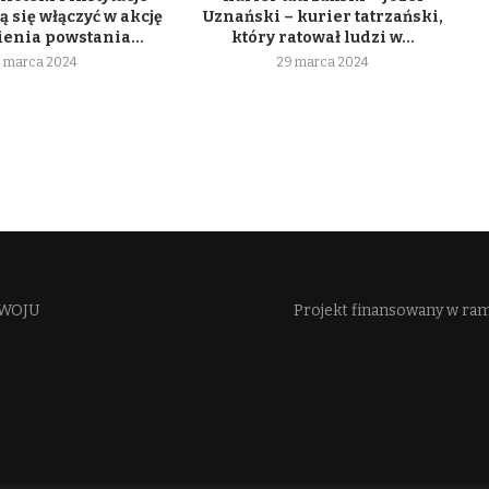
 się włączyć w akcję
Uznański – kurier tatrzański,
enia powstania...
który ratował ludzi w...
 marca 2024
29 marca 2024
WOJU​
Projekt finansowany w ra