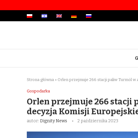
G
Strona główna
»
Orlen przejmuje 266 stacji paliw Turmöl w A
Gospodarka
Orlen przejmuje 266 stacji 
decyzja Komisji Europejski
autor:
Dignity News
2 października 2023