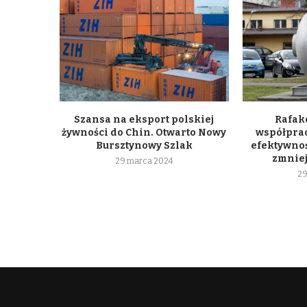
Szansa na eksport polskiej
Rafako
żywności do Chin. Otwarto Nowy
współpra
Bursztynowy Szlak
efektywnoś
zmniej
29 marca 2024
29