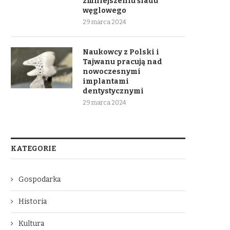
zmniejszeniu śladu
węglowego
29 marca 2024
Naukowcy z Polski i
Tajwanu pracują nad
nowoczesnymi
implantami
dentystycznymi
29 marca 2024
KATEGORIE
Gospodarka
Historia
Kultura