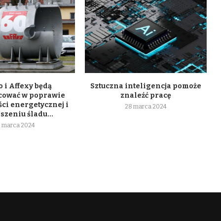
 i Affexy będą
Sztuczna inteligencja pomoże
cować w poprawie
znaleźć pracę
ci energetycznej i
28 marca 2024
szeniu śladu...
 marca 2024