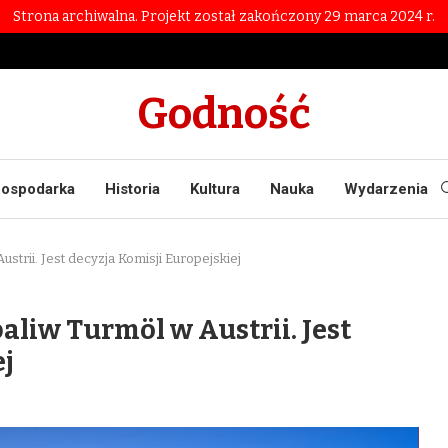
Strona archiwalna. Projekt został zakończony 29 marca 2024 r.
Godność
ospodarka
Historia
Kultura
Nauka
Wydarzenia
ustrii. Jest decyzja Komisji Europejskiej
paliw Turmöl w Austrii. Jest
ej