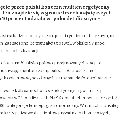
jęcie przez polski koncern multienergetyczny
 Orlen znajdzie się w gronie trzech największych
o 10 procent udziału w rynku detalicznym –
, Austria będzie siódmym europejski rynkiem detalicznym, na
en. Zaznaczono, że transakcja pozwoli w blisko 97 proc.
 co do liczby stacji.
rką Turmöl. Blisko połowa przejmowanych stacji to
żliwiają klientom zakup paliwa i płatność za nie
ych obiektów wyposażonych jest w panele fotowoltaiczne,
 ładowarek dla samochodów elektrycznych pod marką
wania w 34 lokalizacjach. Na 96 obiektach można skorzystać z
ło 80 funkcjonuje koncept gastronomiczny. W ramach transakcji
ca karty paliwowe dla klientów prywatnych i biznesowych,