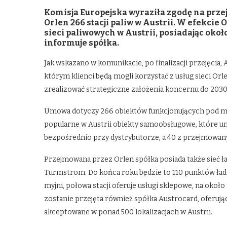
Komisja Europejska wyraziła zgodę na prze
Orlen 266 stacji paliw w Austrii. W efekcie
sieci paliwowych w Austrii, posiadając okoł
informuje spółka.
Jak wskazano w komunikacie, po finalizacji przejęcia
którym klienci będą mogli korzystać z usług sieci Orl
zrealizować strategiczne założenia koncernu do 2030 r.
Umowa dotyczy 266 obiektów funkcjonujących pod ma
popularne w Austrii obiekty samoobsługowe, które umo
bezpośrednio przy dystrybutorze, a 40 z przejmowan
Przejmowana przez Orlen spółka posiada także sieć
Turmstrom. Do końca roku będzie to 110 punktów łado
myjni, połowa stacji oferuje usługi sklepowe, na oko
zostanie przejęta również spółka Austrocard, oferują
akceptowane w ponad 500 lokalizacjach w Austrii.