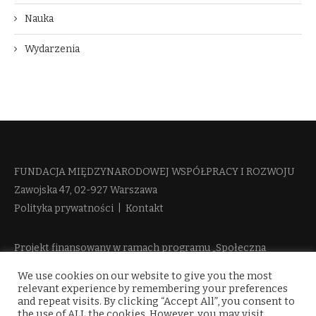
Nauka
Wydarzenia
FUNDACJA MIĘDZYNARODOWEJ WSPÓŁPRACY I ROZWOJU​
Zawojska 47, 02-927 Warszawa
Polityka prywatności
|
Kontakt
Projekt finansowany w ramach programu „Społeczna
Odpowiedzialność Nauki 2” Ministerstwa Edukacji i Nauki
We use cookies on our website to give you the most
więcej informacji
relevant experience by remembering your preferences
and repeat visits. By clicking “Accept All”, you consent to
the use of ALL the cookies. However, you may visit