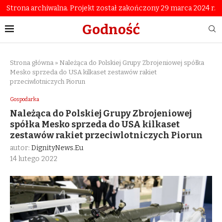
Strona archiwalna. Projekt został zakończony 29 marca 2024 r.
Godność
Strona główna
»
Należąca do Polskiej Grupy Zbrojeniowej spółka
Mesko sprzeda do USA kilkaset zestawów rakiet
przeciwlotniczych Piorun
Gospodarka
Należąca do Polskiej Grupy Zbrojeniowej
spółka Mesko sprzeda do USA kilkaset
zestawów rakiet przeciwlotniczych Piorun
autor:
DignityNews.eu
14 lutego 2022