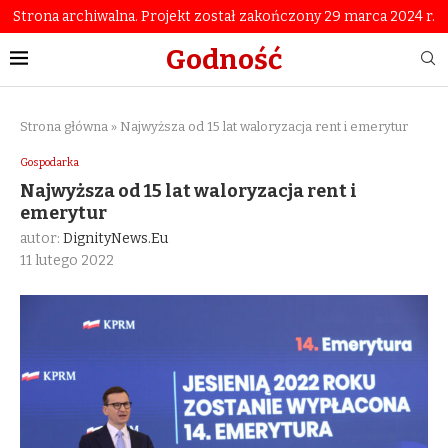
Strona archiwalna. Projekt został zakończony 29 marca 2024 r.
Godność
Strona główna
»
Najwyższa od 15 lat waloryzacja rent i emerytur
Gospodarka
Najwyższa od 15 lat waloryzacja rent i
emerytur
autor:
DignityNews.eu
11 lutego 2022