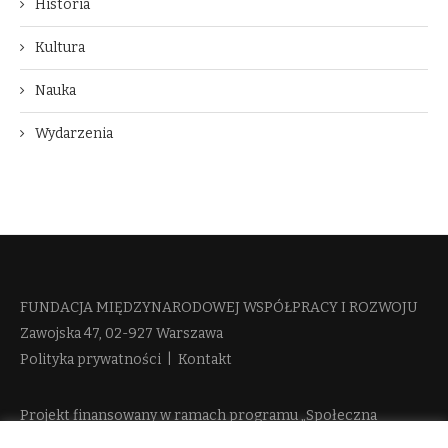
Historia
Kultura
Nauka
Wydarzenia
FUNDACJA MIĘDZYNARODOWEJ WSPÓŁPRACY I ROZWOJU​
Zawojska 47, 02-927 Warszawa
Polityka prywatności
|
Kontakt
Projekt finansowany w ramach programu „Społeczna
Odpowiedzialność Nauki 2” Ministerstwa Edukacji i Nauki