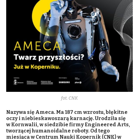
fot. CNK
Nazywa się Ameca. Ma 187 cm wzrostu, błękitne
oczy i niebieskawoszarą karnację. Urodziła się
w Kornwalii, w siedzibie firmy Engineered Arts,
tworzącej humanoidalne roboty. Od tego
miesiąca w Centrum Nauki Kopernik (CNK) w