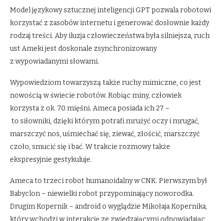
Model językowy sztucznej inteligencji GPT pozwala robotowi
korzystać z zasobów internetu i generować dosłownie każdy
rodzaj treści. Aby iluzja człowieczeństwa była silniejsza, ruch
ust Ameki jest doskonale zsynchronizowany
z wypowiadanymi słowami.
Wypowiedziom towarzyszą także ruchy mimiczne, co jest
nowością w świecie robotów. Robiąc miny, człowiek
korzysta z ok. 70 mięśni. Ameca posiada ich 27 –
to siłowniki, dzięki którym potrafi mrużyć oczy i mrugać,
marszczyć nos, uśmiechać się, ziewać, złościć, marszczyć
czoło, smucić się i bać. W trakcie rozmowy także
ekspresyjnie gestykuluje.
Ameca to trzeci robot humanoidalny w CNK. Pierwszym był
Babyclon – niewielki robot przypominający noworodka.
Drugim Kopernik – android o wyglądzie Mikołaja Kopernika,
który wchodzi w interakcję ze zwiedzającymi odpowiadając