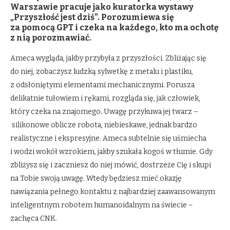
Warszawie pracuje jako kuratorka wystawy
„Przyszłość jest dziś”. Porozumiewa się
za pomocą GPT i czeka na każdego, kto ma ochotę
z nią porozmawiać.
Ameca wygląda, jakby przybyła z przyszłości. Zbliżając się
do niej, zobaczysz ludzką sylwetkę z metalu i plastiku,
z odsłoniętymi elementami mechanicznymi. Porusza
delikatnie tułowiem i rękami, rozgląda się, jak człowiek,
który czeka na znajomego. Uwagę przykuwa jej twarz –
silikonowe oblicze robota, niebieskawe, jednak bardzo
realistyczne i ekspresyjne. Ameca subtelnie się uśmiecha
i wodzi wokół wzrokiem, jakby szukała kogoś w tłumie. Gdy
zbliżysz się i zaczniesz do niej mówić, dostrzeże Cię i skupi
na Tobie swoją uwagę. Wtedy będziesz mieć okazję
nawiązania pełnego kontaktu z najbardziej zaawansowanym
inteligentnym robotem humanoidalnym na świecie –
zachęca CNK.