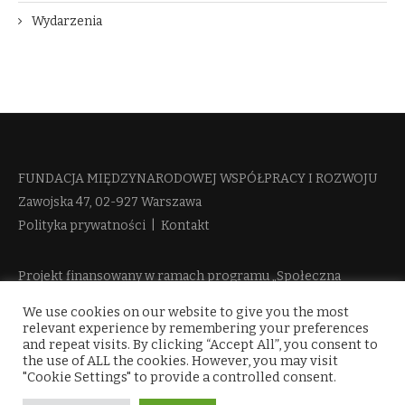
Wydarzenia
FUNDACJA MIĘDZYNARODOWEJ WSPÓŁPRACY I ROZWOJU​
Zawojska 47, 02-927 Warszawa
Polityka prywatności
|
Kontakt
Projekt finansowany w ramach programu „Społeczna
Odpowiedzialność Nauki 2” Ministerstwa Edukacji i Nauki
We use cookies on our website to give you the most
więcej informacji
relevant experience by remembering your preferences
and repeat visits. By clicking “Accept All”, you consent to
the use of ALL the cookies. However, you may visit
"Cookie Settings" to provide a controlled consent.