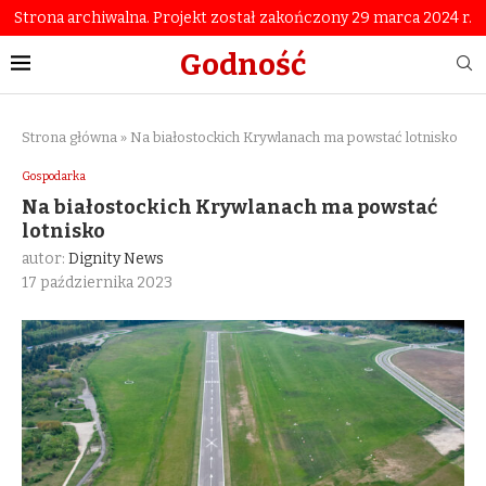
Strona archiwalna. Projekt został zakończony 29 marca 2024 r.
Godność
Strona główna
»
Na białostockich Krywlanach ma powstać lotnisko
Gospodarka
Na białostockich Krywlanach ma powstać
lotnisko
autor:
Dignity News
17 października 2023