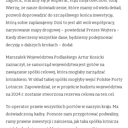
zagościć, staramy się je wspierać, stąd moja obecność tutaj.
Wierzę, że nasze doświadczenie, które mamy od wielu dekad,
pozwoli doprowadzić do szczęśliwego końca inwestycję,
którą sobie zaplanujemy. Dziś to jest akt woli współpracy,
narysowanie mapy drogowej – powiedział Prezes Wojtera –
Kiedy zbierzemy wszystkie dane, będziemy podejmować
decyzję o dalszych krokach – dodał.
Marszałek Województwa Podlaskiego Artur Kosicki
zaznaczył, że samorząd województwa jest gotów na
zawiązanie spółki celowej, która mogłaby zarządzać
lotniskiem. W skład takiej spółki mogłyby wejść Polskie Porty
Lotnicze. Zapowiedział, że w projekcie budżetu województwa
na 2024 r. zostanie stworzona rezerwa celowa na ten cel.
To operator prawie wszystkich portów w naszym kraju. Ma
doświadczoną kadrę. Pomoże nam przygotować podwaliny,
ramy prawne inwestycji i założenia, jak taka spółka lotnicza