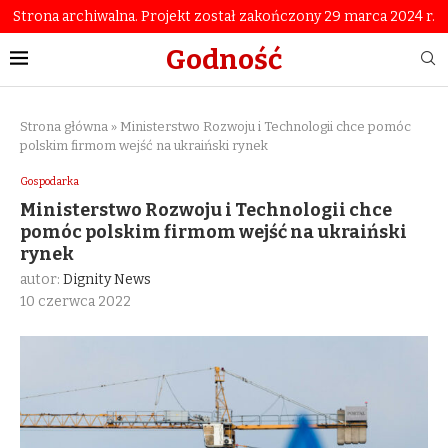
Strona archiwalna. Projekt został zakończony 29 marca 2024 r.
Godność
Strona główna
»
Ministerstwo Rozwoju i Technologii chce pomóc
polskim firmom wejść na ukraiński rynek
Gospodarka
Ministerstwo Rozwoju i Technologii chce
pomóc polskim firmom wejść na ukraiński
rynek
autor:
Dignity News
10 czerwca 2022