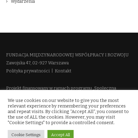
Wydarzenia
FUNDACJA MIĘDZYNARODOWEJ WSPÓŁPRACY I ROZWOJU​
Zawojska 47, 02-927 Warszawa
Polityka prywatności
|
Kontakt
Projekt finansowany w ramach programu „Społeczna
Odpowiedzialność Nauki 2” Ministerstwa Edukacji i Nauki
We use cookies on our website to give you the most
więcej informacji
relevant experience by remembering your preferences
and repeat visits. By clicking “Accept All”, you consent to
the use of ALL the cookies. However, you may visit
"Cookie Settings" to provide a controlled consent.
Cookie Settings
Accept All