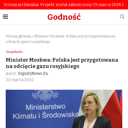
Strona archiwalna. Projekt został zakończony 29 marca 2024 r.
Godność
Strona główna
»
Minister Moskwa: Polska jest przygotowana na
odcięcie gazu rosyjskiego
Gospodarka
Minister Moskwa: Polska jest przygotowana
na odcięcie gazu rosyjskiego
autor:
DignityNews.eu
22 marca 2022