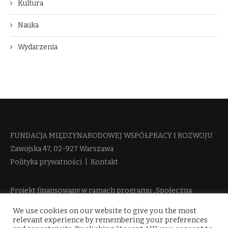
Kultura
Nauka
Wydarzenia
FUNDACJA MIĘDZYNARODOWEJ WSPÓŁPRACY I ROZWOJU​
Zawojska 47, 02-927 Warszawa
Polityka prywatności
|
Kontakt
Projekt finansowany w ramach programu „Społeczna
Odpowiedzialność Nauki 2” Ministerstwa Edukacji i Nauki
We use cookies on our website to give you the most
więcej informacji
relevant experience by remembering your preferences