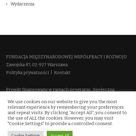
Wydarzenia
FUNDACJA MIĘDZYNARODOWEJ WSPÓŁPRACY I ROZWOJU​
Zawojska 47, 02-927 Warszawa
Polityka prywatności
|
Kontakt
Projekt finansowany w ramach programu „Społeczna
Odpowiedzialność Nauki 2” Ministerstwa Edukacji i Nauki
We use cookies on our website to give you the most
więcej informacji
relevant experience by remembering your preferences
and repeat visits. By clicking “Accept All”, you consent to
the use of ALL the cookies. However, you may visit
"Cookie Settings" to provide a controlled consent.
Cookie Settings
Accept All