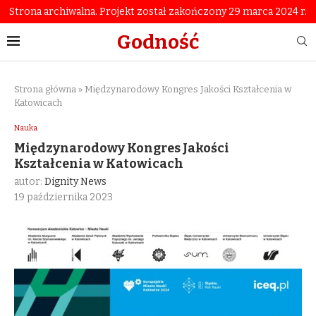
Strona archiwalna. Projekt został zakończony 29 marca 2024 r.
Godność
Strona główna
»
Międzynarodowy Kongres Jakości Kształcenia w
Katowicach
Nauka
Międzynarodowy Kongres Jakości
Kształcenia w Katowicach
autor:
Dignity News
19 października 2023