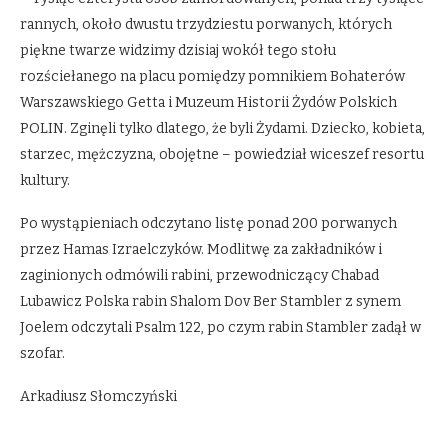
rannych, około dwustu trzydziestu porwanych, których
piękne twarze widzimy dzisiaj wokół tego stołu
rozściełanego na placu pomiędzy pomnikiem Bohaterów
Warszawskiego Getta i Muzeum Historii Żydów Polskich
POLIN. Zginęli tylko dlatego, że byli Żydami. Dziecko, kobieta,
starzec, mężczyzna, obojętne – powiedział wiceszef resortu
kultury.
Po wystąpieniach odczytano listę ponad 200 porwanych
przez Hamas Izraelczyków. Modlitwę za zakładników i
zaginionych odmówili rabini, przewodniczący Chabad
Lubawicz Polska rabin Shalom Dov Ber Stambler z synem
Joelem odczytali Psalm 122, po czym rabin Stambler zadął w
szofar.
Arkadiusz Słomczyński