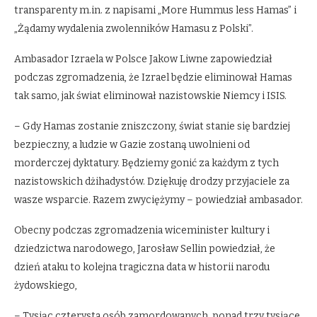
transparenty m.in. z napisami „More Hummus less Hamas” i
„Żądamy wydalenia zwolenników Hamasu z Polski”.
Ambasador Izraela w Polsce Jakow Liwne zapowiedział
podczas zgromadzenia, że Izrael będzie eliminował Hamas
tak samo, jak świat eliminował nazistowskie Niemcy i ISIS.
– Gdy Hamas zostanie zniszczony, świat stanie się bardziej
bezpieczny, a ludzie w Gazie zostaną uwolnieni od
morderczej dyktatury. Będziemy gonić za każdym z tych
nazistowskich dżihadystów. Dziękuję drodzy przyjaciele za
wasze wsparcie. Razem zwyciężymy – powiedział ambasador.
Obecny podczas zgromadzenia wiceminister kultury i
dziedzictwa narodowego, Jarosław Sellin powiedział, że
dzień ataku to kolejna tragiczna data w historii narodu
żydowskiego,
– Tysiąc czterysta osób zamordowanych, ponad trzy tysiące