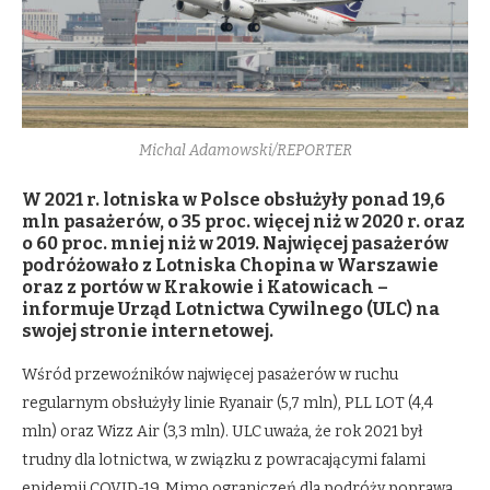
Michal Adamowski/REPORTER
W 2021 r. lotniska w Polsce obsłużyły ponad 19,6
mln pasażerów, o 35 proc. więcej niż w 2020 r. oraz
o 60 proc. mniej niż w 2019. Najwięcej pasażerów
podróżowało z Lotniska Chopina w Warszawie
oraz z portów w Krakowie i Katowicach –
informuje Urząd Lotnictwa Cywilnego (ULC) na
swojej stronie internetowej.
Wśród przewoźników najwięcej pasażerów w ruchu
regularnym obsłużyły linie Ryanair (5,7 mln), PLL LOT (4,4
mln) oraz Wizz Air (3,3 mln). ULC uważa, że rok 2021 był
trudny dla lotnictwa, w związku z powracającymi falami
epidemii COVID-19. Mimo ograniczeń dla podróży poprawa