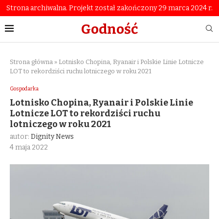
Strona archiwalna. Projekt został zakończony 29 marca 2024 r.
Godność
Strona główna
»
Lotnisko Chopina, Ryanair i Polskie Linie Lotnicze
LOT to rekordziści ruchu lotniczego w roku 2021
Gospodarka
Lotnisko Chopina, Ryanair i Polskie Linie
Lotnicze LOT to rekordziści ruchu
lotniczego w roku 2021
autor:
Dignity News
4 maja 2022