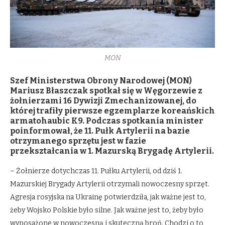
MON
Szef Ministerstwa Obrony Narodowej (MON)
Mariusz Błaszczak spotkał się w Węgorzewie z
żołnierzami 16 Dywizji Zmechanizowanej, do
której trafiły pierwsze egzemplarze koreańskich
armatohaubic K9. Podczas spotkania minister
poinformował, że 11. Pułk Artylerii na bazie
otrzymanego sprzętu jest w fazie
przekształcania w 1. Mazurską Brygadę Artylerii.
– Żołnierze dotychczas 11. Pułku Artylerii, od dziś 1.
Mazurskiej Brygady Artylerii otrzymali nowoczesny sprzęt.
Agresja rosyjska na Ukrainę potwierdziła, jak ważne jest to,
żeby Wojsko Polskie było silne. Jak ważne jest to, żeby było
wyposażone w nowoczesną i skuteczną broń. Chodzi o to,