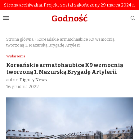
Strona archiwalna. Projekt został zakończony 29 marca 2024 r.
Godność
Strona główna
»
Koreańskie armatohaubice K9 wzmocnią
tworzoną 1. Mazurską Brygadę Artylerii
Wydarzenia
Koreańskie armatohaubice K9 wzmocnią
tworzoną 1. Mazurską Brygadę Artylerii
autor:
Dignity News
16 grudnia 2022