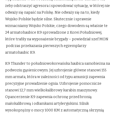
żeby odstraszyć agresora i spowodować sytuację, w której nie
odważy się napaść na Polskę. Nie odważy się na to, kiedy
Wojsko Polskie będzie silne. Skutecznie i sprawnie
wzmacniamy Wojsko Polskie, czego dowodem są właśnie te
24 armatohaubice K9 sprowadzone z Korei Południowej,
które trafiły na wyposażenie brygady – powiedział szef MON
podczas przekazania pierwszych egzemplarzy
armatohaubic K9.
K9 Thunder to południowokoreańska haubica samobieżna na
podwoziu gąsienicowym. Jej uzbrojenie główne stanowi 155
mm armata, która w zależności od typu amunicji zapewnia
precyzyjne prowadzenie ognia. Uzbrojenie pomocnicze
stanowi 12,7 mm wielkokalibrowy karabin maszynowy.
Opancerzenie K9 zapewnia ochronę przed bronią
małokalibrową i odłamkami artyleryjskimi. Silnik
wysokoprężny o mocy 1000 KM z automatyczną skrzynią