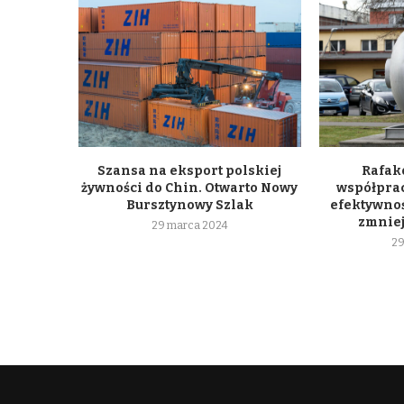
Szansa na eksport polskiej
Rafako
żywności do Chin. Otwarto Nowy
współpra
Bursztynowy Szlak
efektywnoś
zmniej
29 marca 2024
29