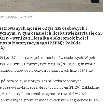
aczmarek/REPORTER
jestrowanych łącznie 62 tys. 135 osobowych i
nym. W tym czasie ich liczba zwiększyła się o 23
 2021 r. – wynika z Licznika elektromobilności
ysłu Motoryzacyjnego (PZPM) i Polskie
A).
ło 59 tys. 187 elektrycznych samochodów osobowych. W pełni
 tys. 780 sztuk, a hybrydy typu plug-in (PHEV, plug-in hybrid
ych samochodów dostawczych i ciężarowych liczył 2948 szt.
 półtora roku, w którym łączna liczba osobowych
przewyższyła liczbę hybryd typu plug-in (PHEV). Zakładamy,
Mój Elektryk” ten trend utrzyma się również w 2023 r.,
dowanie więcej premier modelowych niż w segmencie PHEV –