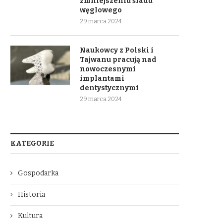
zmniejszeniu śladu
węglowego
29 marca 2024
Naukowcy z Polski i
Tajwanu pracują nad
nowoczesnymi
implantami
dentystycznymi
29 marca 2024
KATEGORIE
Gospodarka
Historia
Kultura