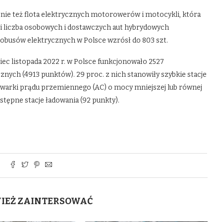
śnie też flota elektrycznych motorowerów i motocykli, która
kolei liczba osobowych i dostawczych aut hybrydowych
utobusów elektrycznych w Polsce wzrósł do 803 szt.
iec listopada 2022 r. w Polsce funkcjonowało 2527
nych (4913 punktów). 29 proc. z nich stanowiły szybkie stacje
dowarki prądu przemiennego (AC) o mocy mniejszej lub równej
tępne stacje ładowania (92 punkty).
WIEŻ ZAINTERSOWAĆ