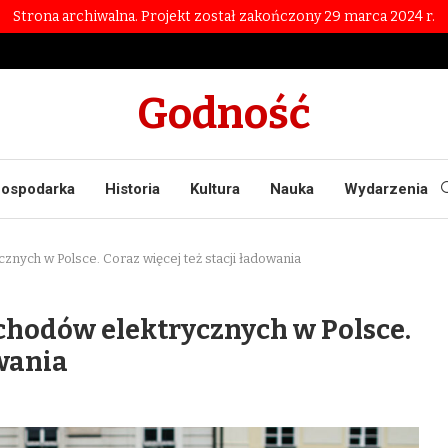
Strona archiwalna. Projekt został zakończony 29 marca 2024 r.
Godność
ospodarka
Historia
Kultura
Nauka
Wydarzenia
znych w Polsce. Coraz więcej też stacji ładowania
chodów elektrycznych w Polsce.
owania