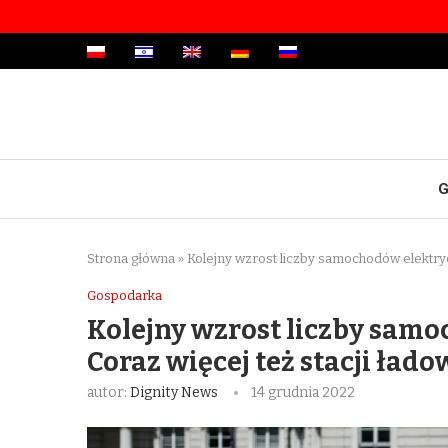
G
Strona główna
»
Kolejny wzrost liczby samochodów elektryc
Gospodarka
Kolejny wzrost liczby samo
Coraz więcej też stacji ład
autor:
Dignity News
14 grudnia 2022