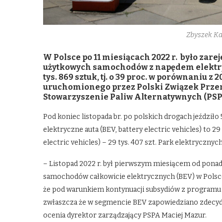
Zbyszek K
W Polsce po 11 miesiącach 2022 r. było zare
użytkowych samochodów z napędem elektrycz
tys. 869 sztuk, tj. o 39 proc. w porównaniu z
uruchomionego przez Polski Związek Przem
Stowarzyszenie Paliw Alternatywnych (PSP
Pod koniec listopada br. po polskich drogach jeździ
elektryczne auta (BEV, battery electric vehicles) to 29
electric vehicles) – 29 tys. 407 szt. Park elektryczn
– Listopad 2022 r. był pierwszym miesiącem od ponad
samochodów całkowicie elektrycznych (BEV) w Polsce 
że pod warunkiem kontynuacji subsydiów z programu „
zwłaszcza że w segmencie BEV zapowiedziano zdecy
ocenia dyrektor zarządzający PSPA Maciej Mazur.