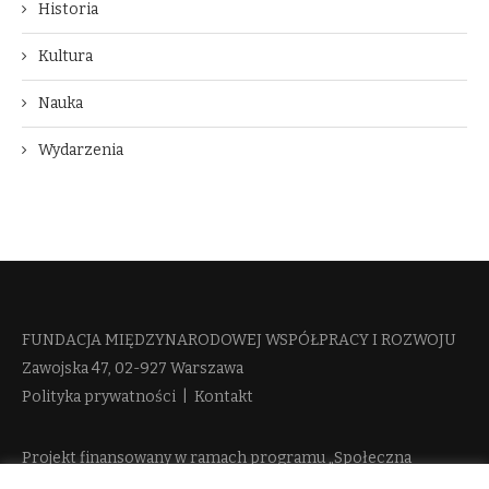
Historia
Kultura
Nauka
Wydarzenia
FUNDACJA MIĘDZYNARODOWEJ WSPÓŁPRACY I ROZWOJU​
Zawojska 47, 02-927 Warszawa
Polityka prywatności
|
Kontakt
Projekt finansowany w ramach programu „Społeczna
Odpowiedzialność Nauki 2” Ministerstwa Edukacji i Nauki