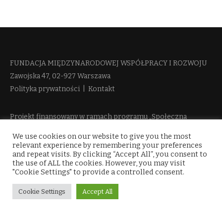
FUNDACJA MIĘDZYNARODOWEJ WSPÓŁPRACY I ROZWOJU​
Zawojska 47, 02-927 Warszawa
Polityka prywatności
|
Kontakt
Projekt finansowany w ramach programu „Społeczna
Odpowiedzialność Nauki 2” Ministerstwa Edukacji i Nauki
We use cookies on our website to give you the most
więcej informacji
relevant experience by remembering your preferences
and repeat visits. By clicking “Accept All”, you consent to
the use of ALL the cookies. However, you may visit
"Cookie Settings" to provide a controlled consent.
Cookie Settings
Accept All