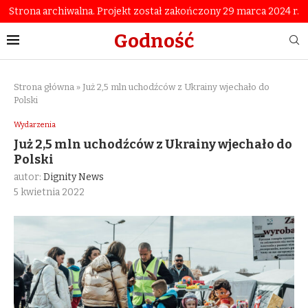
Strona archiwalna. Projekt został zakończony 29 marca 2024 r.
Godność
Strona główna
»
Już 2,5 mln uchodźców z Ukrainy wjechało do
Polski
Wydarzenia
Już 2,5 mln uchodźców z Ukrainy wjechało do
Polski
autor:
Dignity News
5 kwietnia 2022