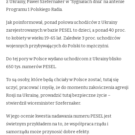
z Ukrainy, Paweł Szefernaker w “Sygnałach dnia” na antenie
Programu 1 Polskiego Radia.
Jak poinformował, ponad połowa uchodźców z Ukrainy
zarejestrowanych w bazie PESEL to dzieci, a ponad 40 proc.
to kobiety w wieku 19-65 lat. Zaledwie 3 proc. uchodźców
wojennych przybywających do Polski to mężczyźni.
Do tej pory w Polsce wydano uchodźcom z Ukrainy blisko
650 tys. numerów PESEL.
To są osoby, które będą chciały w Polsce zostać, tutaj się
uczyć, pracować i myślę, że do momentu zakończenia agresji
Rosji na Ukrainę, prowadzić tutaj bezpieczne życie –
stwierdził wiceminister Szefernaker.
W jego ocenie kwestia nadawania numeru PESEL jest
świetnym przykładem na to, że współpraca rządu i
samorządu może przynosić dobre efekty.