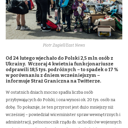
Piotr Zagiell/East News
Od 24 lutego wjechało do Polski 2,5 mln osób z
Ukrainy. Wczoraj 4 kwietnia funkcjonariusze
odprawili 18,5 tys. podróżnych – to spadek o 17 %
w porównaniu z dniem wcześniejszym –
informuje Straż Graniczna na Twitterze.
W ostatnich dniach mocno spadła liczba osób
przybywających do Polski, i ona wynosi ok. 20 tys. osób na
dobę. To pokazuje, że ten przyrost jest dużo mniejszy niż
wcześniej – powiedział wiceminister spraw wewnętrznych i
administracji, pełnomocnik rządu ds. uchodźców wojennych