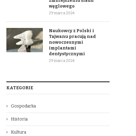
zmniejszeniu śladu
węglowego
29 marca 2024
Naukowcy z Polski i
Tajwanu pracują nad
nowoczesnymi
implantami
dentystycznymi
29 marca 2024
KATEGORIE
Gospodarka
Historia
Kultura