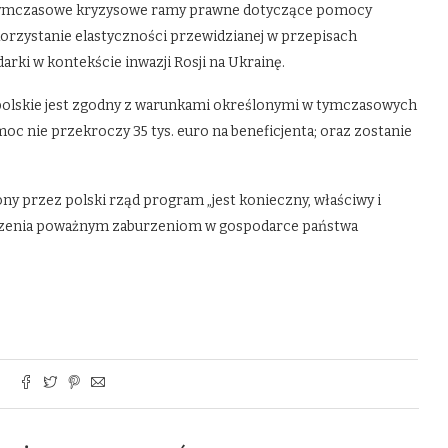
a tymczasowe kryzysowe ramy prawne dotyczące pomocy
zystanie elastyczności przewidzianej w przepisach
ki w kontekście inwazji Rosji na Ukrainę.
polskie jest zgodny z warunkami określonymi w tymczasowych
 nie przekroczy 35 tys. euro na beneficjenta; oraz zostanie
ny przez polski rząd program „jest konieczny, właściwy i
adzenia poważnym zaburzeniom w gospodarce państwa