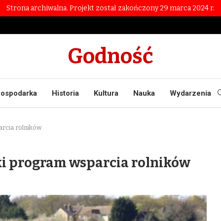
Strona archiwalna. Projekt został zakończony 29 marca 2024 r.
Godność
ospodarka
Historia
Kultura
Nauka
Wydarzenia
arcia rolników
ski program wsparcia rolników