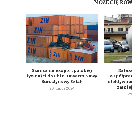
MOŻE CIĘ RÓ
Szansa na eksport polskiej
Rafako
żywności do Chin. Otwarto Nowy
współpra
Bursztynowy Szlak
efektywnoś
zmniej
29 marca 2024
29