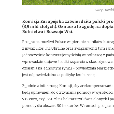
Gary Hawki
Komisja Europejska zatwierdziła polski pr
(3,9 mld złotych). Oznacza to zgodę na dop
Rolnictwa i Rozwoju Wsi.
Program umożliwi Polsce wspieranie rolników, którzy
z inwazji Rosji na Ukrainę oraz związanych z tym sankc
Jednocześnie kontynuujemy ścisłą współpracę z pań
wprowadzić krajowe środki wsparcia w skoordynowan
działania na jednolitym rynku – powiedziała Margreth
jest odpowiedzialna za politykę konkurencji.
Zgodnie z informacją Komisji, aby zrekompensować cz
będą uprawnieni do otrzymania pomocy w wysokości do
53,5 euro, czyli 250 zł na hektar użytków zielonych
pomocy dla obszaru 50 hektarów. W ramach programu