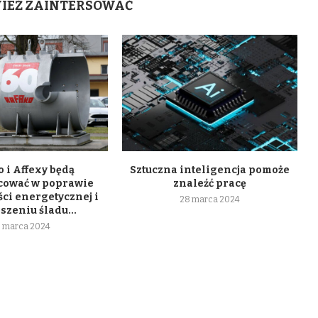
WIEŻ ZAINTERSOWAĆ
 i Affexy będą
Sztuczna inteligencja pomoże
cować w poprawie
znaleźć pracę
ci energetycznej i
28 marca 2024
szeniu śladu...
 marca 2024