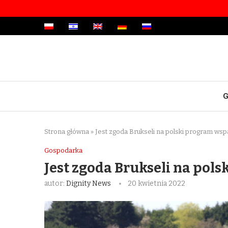
G
Strona główna
»
Jest zgoda Brukseli na polski program wsp
Gospodarka
Jest zgoda Brukseli na pol
autor:
Dignity News
20 kwietnia 2022