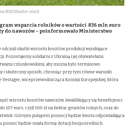
ns/REX/Shutter stock
ogram wsparcia rolników o wartości 836 mln euro
łaty do nawozów – poinformowało Ministerstwo
 odczuli skutki wzrostu kosztów produkcji wynikające
ji. Pozostajemy solidarni z Ukrainą i jej obywatelami.
stwami członkowskimi, aby można było terminowo
y i skuteczny sposób, chroniąc przy tym równe warunki
e Vestager, wiceprzewodnicząca Komisji Europejskiej, która
ęść wzrostu kosztów nawozów, kwalifikujący się beneficjenci
 107 euro, czyli 500 zł na hektar gruntów rolnych, oraz do
 i pastwisk. Górnym pułapem pomocy będzie kwota odpowiadająca
 pomoc będzie miała formę dotacji bezpośrednich.