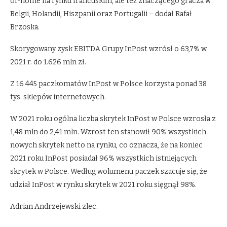
of-home na rynku francuskim, ale też znaczącego gracza w
Belgii, Holandii, Hiszpanii oraz Portugalii – dodał Rafał
Brzoska.
Skorygowany zysk EBITDA Grupy InPost wzrósł o 63,7% w
2021 r. do 1.626 mln zł.
Z 16 445 paczkomatów InPost w Polsce korzysta ponad 38
tys. sklepów internetowych.
W 2021 roku ogólna liczba skrytek InPost w Polsce wzrosła z
1,48 mln do 2,41 mln. Wzrost ten stanowił 90% wszystkich
nowych skrytek netto na rynku, co oznacza, że na koniec
2021 roku InPost posiadał 96% wszystkich istniejących
skrytek w Polsce. Według wolumenu paczek szacuje się, że
udział InPost w rynku skrytek w 2021 roku sięgnął 98%.
Adrian Andrzejewski zlec.