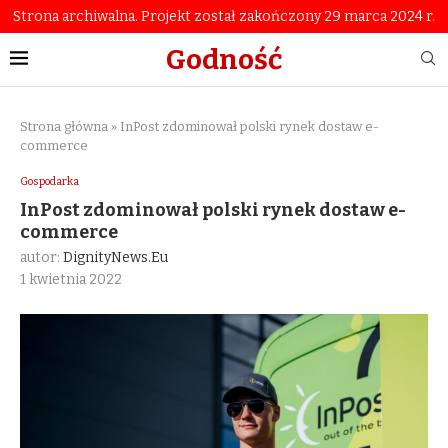
Strona archiwalna. Projekt został zakończony 29 marca 2024 r.
Godność
Strona główna
»
InPost zdominował polski rynek dostaw e-
commerce
Gospodarka
InPost zdominował polski rynek dostaw e-
commerce
autor:
DignityNews.eu
1 kwietnia 2022