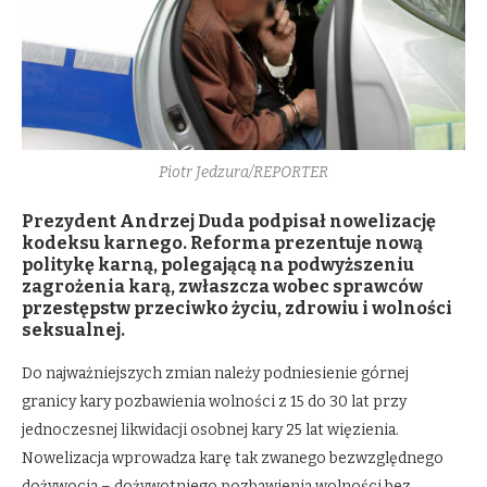
Piotr Jedzura/REPORTER
Prezydent Andrzej Duda podpisał nowelizację
kodeksu karnego. Reforma prezentuje nową
politykę karną, polegającą na podwyższeniu
zagrożenia karą, zwłaszcza wobec sprawców
przestępstw przeciwko życiu, zdrowiu i wolności
seksualnej.
Do najważniejszych zmian należy podniesienie górnej
granicy kary pozbawienia wolności z 15 do 30 lat przy
jednoczesnej likwidacji osobnej kary 25 lat więzienia.
Nowelizacja wprowadza karę tak zwanego bezwzględnego
dożywocia – dożywotniego pozbawienia wolności bez