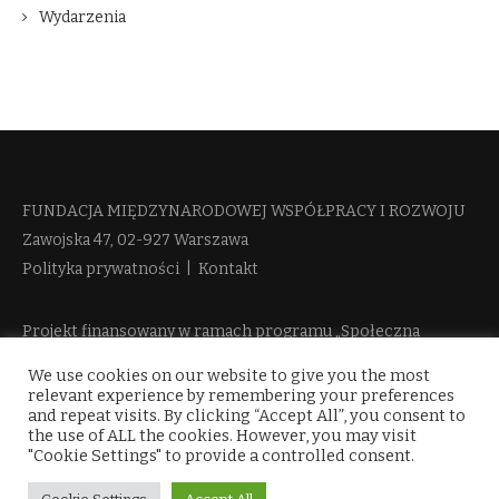
Wydarzenia
FUNDACJA MIĘDZYNARODOWEJ WSPÓŁPRACY I ROZWOJU​
Zawojska 47, 02-927 Warszawa
Polityka prywatności
|
Kontakt
Projekt finansowany w ramach programu „Społeczna
Odpowiedzialność Nauki 2” Ministerstwa Edukacji i Nauki
We use cookies on our website to give you the most
więcej informacji
relevant experience by remembering your preferences
and repeat visits. By clicking “Accept All”, you consent to
the use of ALL the cookies. However, you may visit
"Cookie Settings" to provide a controlled consent.