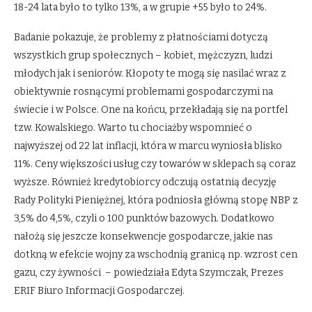
18-24 lata było to tylko 13%, a w grupie +55 było to 24%.
Badanie pokazuje, że problemy z płatnościami dotyczą
wszystkich grup społecznych – kobiet, mężczyzn, ludzi
młodych jak i seniorów. Kłopoty te mogą się nasilać wraz z
obiektywnie rosnącymi problemami gospodarczymi na
świecie i w Polsce. One na końcu, przekładają się na portfel
tzw. Kowalskiego. Warto tu chociażby wspomnieć o
najwyższej od 22 lat inflacji, która w marcu wyniosła blisko
11%. Ceny większości usług czy towarów w sklepach są coraz
wyższe. Również kredytobiorcy odczują ostatnią decyzję
Rady Polityki Pieniężnej, która podniosła główną stopę NBP z
3,5% do 4,5%, czyli o 100 punktów bazowych. Dodatkowo
nałożą się jeszcze konsekwencje gospodarcze, jakie nas
dotkną w efekcie wojny za wschodnią granicą np. wzrost cen
gazu, czy żywności – powiedziała Edyta Szymczak, Prezes
ERIF Biuro Informacji Gospodarczej.