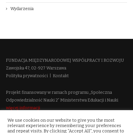
Wydarzenia
FUNDACJA MIĘDZYNARODOWEJ WSPÓŁPRACY I ROZWOJU​
Zawojska 47, 02-927 Warszawa
Polityka prywatności
|
Kontakt
Projekt finansowany w ramach programu „Społeczna
Odpowiedzialność Nauki 2” Ministerstwa Edukacji i Nauki
więcej informacji
We use cookies on our website to give you the most
relevant experience by remembering your preferences
and repeat visits. By clicking “Accept All”, you consent to