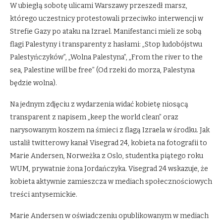
W ubiegłą sobotę ulicami Warszawy przeszedł marsz,
którego uczestnicy protestowali przeciwko interwencji w
Strefie Gazy po ataku na Izrael. Manifestanci mieli ze sobą
flagi Palestyny i transparenty z hasłami: „Stop ludobójstwu
Palestyńczyków”, „Wolna Palestyna”, „From the river to the
sea, Palestine will be free” (Od rzeki do morza, Palestyna
będzie wolna).
Na jednym zdjęciu z wydarzenia widać kobietę niosącą
transparent z napisem „keep the world clean” oraz
narysowanym koszem na śmieci z flagą Izraela w środku. Jak
ustalił twitterowy kanał Visegrad 24, kobieta na fotografii to
Marie Andersen, Norweżka z Oslo, studentka piątego roku
WUM, prywatnie żona Jordańczyka. Visegrad 24 wskazuje, że
kobieta aktywnie zamieszcza w mediach społecznościowych
treści antysemickie.
Marie Andersen w oświadczeniu opublikowanym w mediach