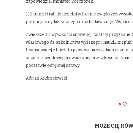
zapowiedział minister Wieczorek.
150 mln zł trafi do uczelni w formie zwiększeń wyso
potencjału dydaktycznego oraz badawczego. Wsparci
Zwiększenia wysokości subwencji zostały przyznane
właściwego ds. szkolnictwa wyższego i nauki,1 niepub
finansowanej z budżetu państwa na zasadach uczelni p
uczelni zawodowej prowadzonej przez kościół, finans
podstawie odrębnej ustawy.
Adrian Andrzejewski
0
MOŻE CIĘ RÓ