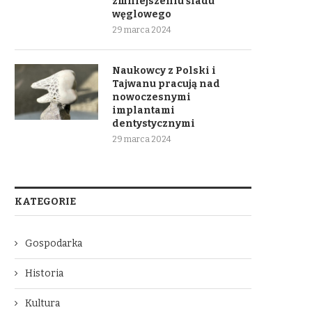
zmniejszeniu śladu
węglowego
29 marca 2024
Naukowcy z Polski i
Tajwanu pracują nad
nowoczesnymi
implantami
dentystycznymi
29 marca 2024
KATEGORIE
Gospodarka
Historia
Kultura