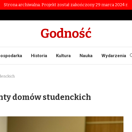
Strona archiwalna. Projekt został zakończony 29 marca 2024 r.
Godność
ospodarka
Historia
Kultura
Nauka
Wydarzenia
denckich
monty domów studenckich