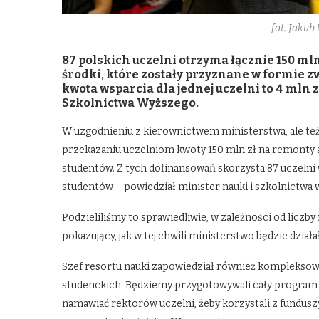
fot. Jaku
87 polskich uczelni otrzyma łącznie 150 ml
środki, które zostały przyznane w formie 
kwota wsparcia dla jednej uczelni to 4 mln
Szkolnictwa Wyższego.
W uzgodnieniu z kierownictwem ministerstwa, ale też
przekazaniu uczelniom kwoty 150 mln zł na remonty a
studentów. Z tych dofinansowań skorzysta 87 uczelni 
studentów – powiedział minister nauki i szkolnictwa
Podzieliliśmy to sprawiedliwie, w zależności od liczb
pokazujący, jak w tej chwili ministerstwo będzie działa
Szef resortu nauki zapowiedział również komplekso
studenckich. Będziemy przygotowywali cały program 
namawiać rektorów uczelni, żeby korzystali z fundusz