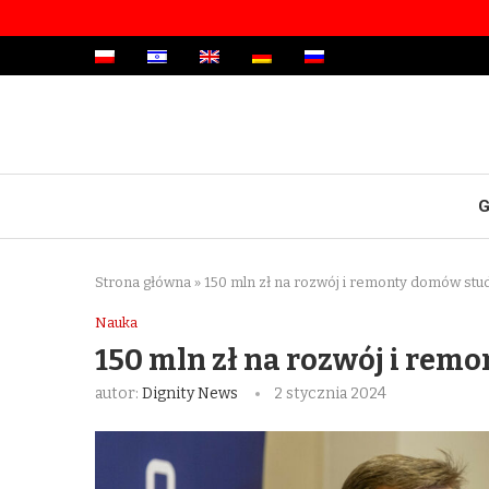
G
Strona główna
»
150 mln zł na rozwój i remonty domów stu
Nauka
150 mln zł na rozwój i re
autor:
Dignity News
2 stycznia 2024