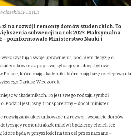
b Walasek/REPORTER
n zł na rozwój i remonty domów studenckich. To
zwiększenia subwencji na rok 2023. Maksymalna
 zł – poinformowało Ministerstwo Nauki i
 wykorzystując swoje uprawnienia, podjąłem decyzję o
kademików oraz poprawę sytuacji socjalnej i bytowej
w Polsce, które mają akademiki, które mają bazę noclegową dla
 wyższego Dariusz Wieczorek.
y miejsc w akademikach. To jest swego rodzaju symbol
ło. Podział jest jasny, transparentny – dodał minister.
we rozwiązania ukierunkowane na rozwój i wsparcie domów
dotyczący remontu akademików i będziemy chcieli też
y, które będą w przyszłości na ten cel przeznaczane –