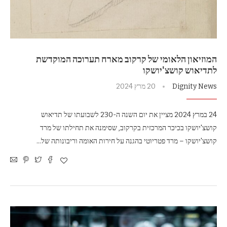
המוזיאון הלאומי של קרקוב מארח תערוכה המוקדשת
לתדיאוש קושצ'יושקו
Dignity News
20 מרץ 2024
24 במרץ 2024 מציין את יום השנה ה-230 לשבועתו של תדיאוש
קושצ'יושקו בכיכר המרכזית בקרקוב, שסימנה את תחילתו של מרד
קושצ'יושקו – מרד פטריוטי בהגנה על חירות האומה וריבונותה של…