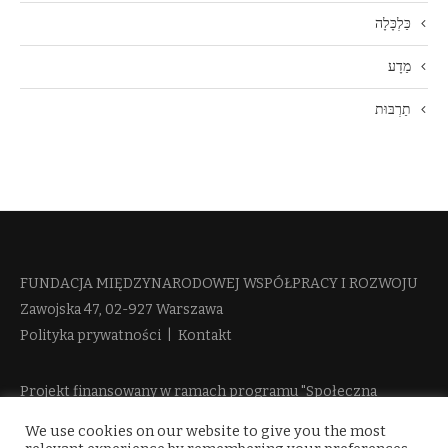
כַּלְכָּלָה
מַדָע
תַרְבּוּת
FUNDACJA MIĘDZYNARODOWEJ WSPÓŁPRACY I ROZWOJU​
Zawojska 47, 02-927 Warszawa
Polityka prywatności
|
Kontakt
Projekt finansowany w ramach programu "Społeczna
Odpowiedzialność Nauki 2" Ministerstwa Edukacji i Nauki
We use cookies on our website to give you the most
więcej informacji