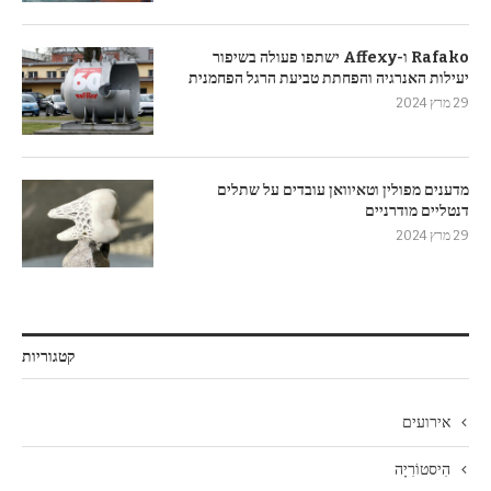
Rafako ו-Affexy ישתפו פעולה בשיפור
יעילות האנרגיה והפחתת טביעת הרגל הפחמנית
29 מרץ 2024
מדענים מפולין וטאיוואן עובדים על שתלים
דנטליים מודרניים
29 מרץ 2024
קטגוריות
אירועים
הִיסטוֹרִיָה