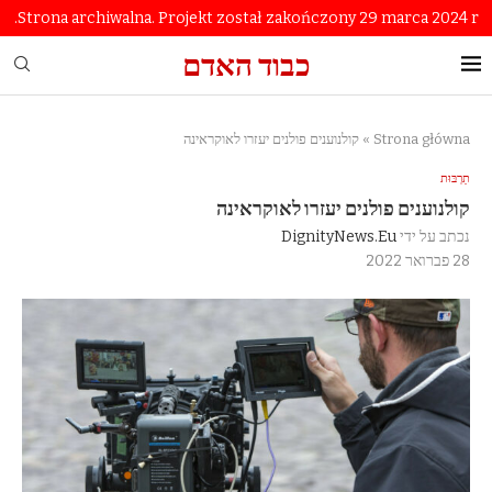
Strona archiwalna. Projekt został zakończony 29 marca 2024 r.
כבוד האדם
Strona główna
»
קולנוענים פולנים יעזרו לאוקראינה
תַרְבּוּת
קולנוענים פולנים יעזרו לאוקראינה
נכתב על ידי
DignityNews.eu
28 פברואר 2022