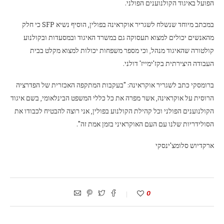
הפועל באיגוד הקולנוענים הפולני.
במכתב מיוחד שנשלח לשגריר אוקראינה בפולין, הוסיף נשיא SFP כי חלק
מהאנשים יכולים למצוא תעסוקה גם במשרד האיגוד ובמסעדות ובקולנוע
קולטורה שהאיגוד מנהל, וכי מספר משפחות יכולות למצוא מקלט בבית
העבודה היצירתית בקז'ימייז' דולני.
ברומסקי כתב לשגריר אוקראינה: "בעקבות המתקפה האכזרית של הפדרציה
הרוסית על אוקראינה, אשר מפרה את כל כללי המשפט הבינלאומי, בשם איגוד
הקולנוענים הפולני וכל קהילת הקולנוע בפולין, אני רוצה להבטיח לכבודו את
הסולידריות שלנו עם העם האוקראיני בזמן אמת זה".
ארקדיוש סלומצ'ינסקי
0