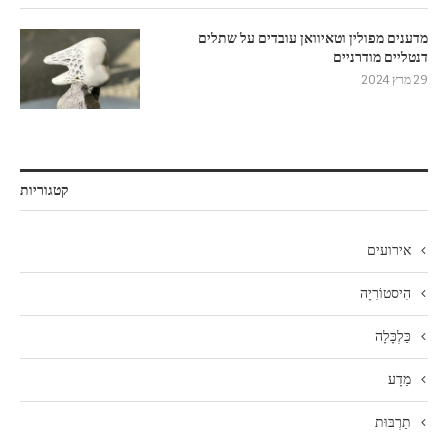
מדענים מפולין וטאיוואן עובדים על שתלים
דנטליים מודרניים
29 מרץ 2024
קטגוריות
אירועים
הִיסטוֹרִיָה
כַּלְכָּלָה
מַדָע
תַרְבּוּת