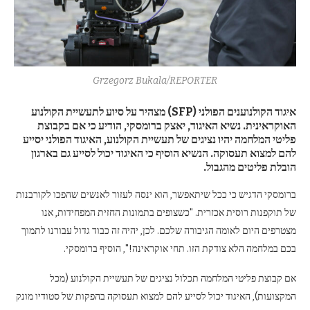
Grzegorz Bukala/REPORTER
איגוד הקולנוענים הפולני (SFP) מצהיר על סיוע לתעשיית הקולנוע
האוקראינית. נשיא האיגוד, יאצק ברומסקי, הודיע ​​כי אם בקבוצת
פליטי המלחמה יהיו נציגים של תעשיית הקולנוע, האיגוד הפולני יסייע
להם למצוא תעסוקה. הנשיא הוסיף כי האיגוד יכול לסייע גם בארגון
הובלת פליטים מהגבול.
ברומסקי הדגיש כי ככל שיתאפשר, הוא ינסה לעזור לאנשים שהפכו לקורבנות
של תוקפנות רוסית אכזרית. "כשצופים בתמונות החזית המפחידות, אנו
מצטרפים היום לאומה הגיבורה שלכם. לכן, יהיה זה כבוד גדול עבורנו לתמוך
בכם במלחמה הלא צודקת הזו. תחי אוקראינה!", הוסיף ברומסקי.
אם קבוצת פליטי המלחמה תכלול נציגים של תעשיית הקולנוע (מכל
המקצועות), האיגוד יכול לסייע להם למצוא תעסוקה בהפקות של סטודיו מונק