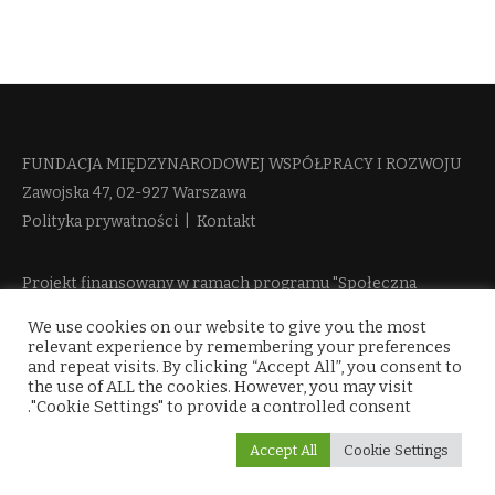
FUNDACJA MIĘDZYNARODOWEJ WSPÓŁPRACY I ROZWOJU​
Zawojska 47, 02-927 Warszawa
Polityka prywatności
|
Kontakt
Projekt finansowany w ramach programu "Społeczna
Odpowiedzialność Nauki 2" Ministerstwa Edukacji i Nauki
We use cookies on our website to give you the most
więcej informacji
relevant experience by remembering your preferences
and repeat visits. By clicking “Accept All”, you consent to
the use of ALL the cookies. However, you may visit
"Cookie Settings" to provide a controlled consent.
Accept All
Cookie Settings