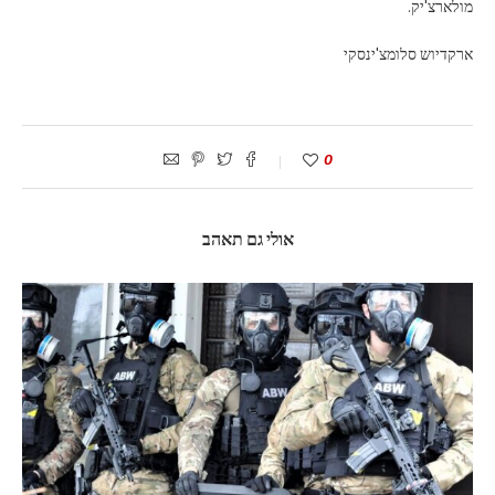
מולארצ'יק.
ארקדיוש סלומצ'ינסקי
0
אולי גם תאהב