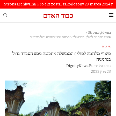
Strona archiwalna. Projekt został zakończony 29 marca 2024 r.
כבוד האדם
»
Strona główna
פיצויי מלחמה לפולין: הממשלה מתכננת מסע הסברה גדול בגרמניה
אירועים
פיצויי מלחמה לפולין: הממשלה מתכננת מסע הסברה גדול
בגרמניה
נכתב על ידי
DignityNews.eu
23 מרץ 2023