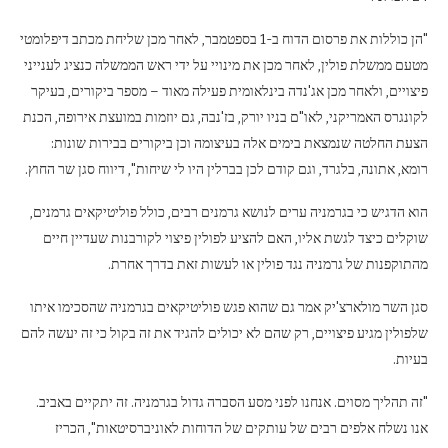
"הן כוללות את פרסום הדוח ב-1 בספטמבר, לאחר מכן שליחת מכתב דיפלומטי
מטעם ממשלת פולין, לאחר מכן את מינויי על ידי ראש הממשלה כנציג לענייני
פיצויים, ולאחר מכן אג'נדה בינלאומית פעילה מאוד – מספר ביקורים, בעיקר
לקונגרס האמריקני, לאו"ם בניו יורק, בז'נבה, גם יוזמות במועצת אירופה, הכנת
הצעת החלטה שנמצאת בימים אלה בעיצומה וכן ביקורים בבירות שונות:
רומא, אתונה, בלגרד, וגם קודם לכן בברלין היו לי שיחות", דיווח סגן שר החוץ.
הוא הדגיש כי בגרמניה ערים לנושא גרמנים רבים, כולל פוליטיקאים גרמנים,
שוקלים כיצד לגשת אליו, האם להציע לפולין פיצוי לקורבנות שעדיין חיים
מהתוקפנות של גרמניה נגד פולין או לעשות זאת בדרך אחרת.
סגן השר מולארצ'יק אמר גם שהוא פגש פוליטיקאים בגרמניה שהסכימו איתו
שלפולין מגיע פיצויים, רק שהם לא יכולים להגיד את זה בקול כי זה יעשה להם
בעיות.
"זה תהליך מסוים. אנחנו לפני מסע הסברה גדול בגרמניה. זה יתקיים באביב.
אנו נשלח אלפים רבים של עותקים של הדוחות לאוניברסיטאות", הכריז