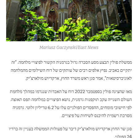
Mariusz Gaczynski/East News
ממשלת פולין תבצע מסע הסברה גדול בגרמניה הקשור לפיצויי מלחמה. "זה
יתקיים באביב. נפיץ אלפים רבים של עותקים של דוח השילומים מהמלחמה
לאוניברסיטאות", אמר סגן ראש משרד החוץ, ארקדיוש מולארצ'יק.
מאז שהציגה פולין בספטמבר 2022 דוח על האבדות שנגרמו במהלך מלחמת
העולם השנייה עקב תוקפנות גרמנית, נושא הפיצויים במלחמה תפס תאוצה.
לפי חישובי מומחים, ההפסדים הפולניים עלו על 6.2 טריליון זלוטי. גרמניה
מסרבת רשמית להיכנס לשיחות על פיצויים.
סגן שר החוץ ארקדיוש מולארצ'יק דיבר על פעולות הממשלה בעניין זה ברדיו
24 הפולני.