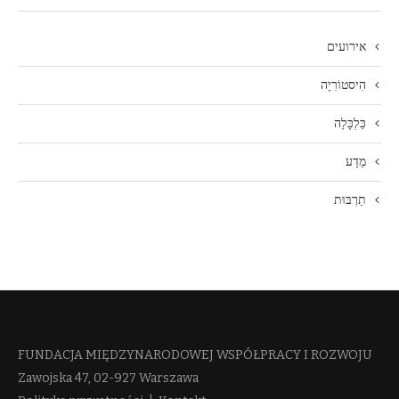
אירועים
הִיסטוֹרִיָה
כַּלְכָּלָה
מַדָע
תַרְבּוּת
FUNDACJA MIĘDZYNARODOWEJ WSPÓŁPRACY I ROZWOJU​
Zawojska 47, 02-927 Warszawa