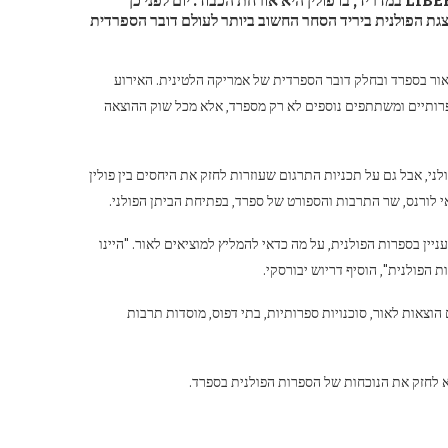
יום רביעי ה-4 באוקטובר סימן את תחילתו של יריד הספרים הבינלאומי LIBER במדריד, בו פולין היא אורחת הכבוד. יום לפני כן
צגת הפולנית ביריד הסחר החשוב ביותר לעולם דובר הספרדית
תעשיית ההוצאה לאור בספרד ובחלק דובר הספרדית של אמריקה הלטינית. האירוע
 ספרותיים ומשתתפים נוספים לא רק מספרד, אלא מכל שוק ההוצאה
י, אבל גם על תכניות התרגום שעוזרות לחזק את היחסים בין פולין
 אי לורנס, שר התרבות והספורט של ספרד, בפתיחת הביתן הפולני.
יין בספרות הפולנית, על מה כדאי להמליץ למוציאים לאור. "היינו
הפולנית", הוסיף דריוש יבורסקי.
"ר יציג 21 גופים פולנים. הם כוללים הוצאות לאור, סוכנויות ספרותיות, בתי דפוס, מוסדות תרבות