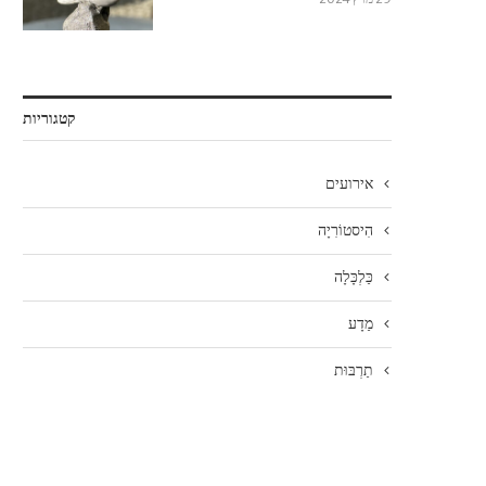
קטגוריות
אירועים
הִיסטוֹרִיָה
כַּלְכָּלָה
מַדָע
תַרְבּוּת