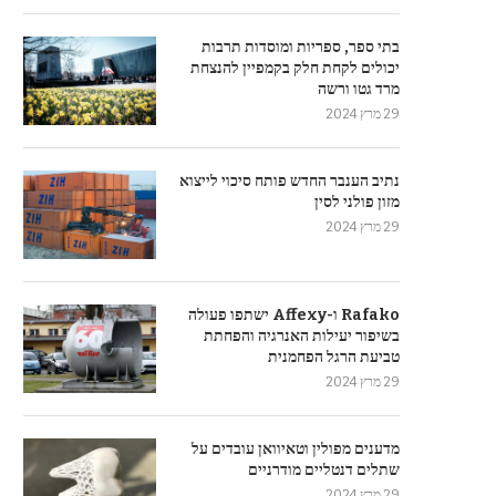
בתי ספר, ספריות ומוסדות תרבות
יכולים לקחת חלק בקמפיין להנצחת
מרד גטו ורשה
29 מרץ 2024
נתיב הענבר החדש פותח סיכוי לייצוא
מזון פולני לסין
29 מרץ 2024
Rafako ו-Affexy ישתפו פעולה
בשיפור יעילות האנרגיה והפחתת
טביעת הרגל הפחמנית
29 מרץ 2024
מדענים מפולין וטאיוואן עובדים על
שתלים דנטליים מודרניים
29 מרץ 2024