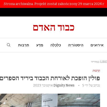
Strona archiwalna. Projekt został zakończony 29 marca 2024 r.
כבוד האדם
אירועים
הִיסטוֹרִיָה
כַּלְכָּלָה
מַדָע
תַרְבּוּת
תַרְבּוּת
פולין הופכת לאורחת הכבוד ביריד הספרים הבינלאומי
נכתב על ידי
5 אוקטובר 2023
Dignity News