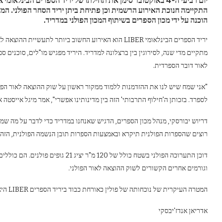
התקיימה חנוכת האירוע הרשמית וכן פתיחת ביתן יריד הסחר הפולני. המ
הוכנה על ידי מכון הספרים בשיתוף המכון הפולני במדריד.
יריד הספרים הבינלאומי LIBER הוא האירוע החשוב ביותר ל
מתקיים מדי שנה, לסירוגין בין ברצלונה למדריד. היריד מפגיש מו"לים, סוכנים
לאור דובר הספרדית.
"אני שמח שיש לנו את ההזדמנות ללמוד ממקור ראשון על שוק ההוצאה לאור הפולנ
לספרד. בזכותן ה'חילוף התרבותי' הזה בין מדינותינו אפשרי", אמר מיגל אייסטה
דריוש יבורסקי, מנהל מכון הספרים, הדגיש שאנחנו במדריד כדי לדבר על מה שמענ
רוצים שהספרות הפולנית תיקרא ובאמצעות הספרות תובן הנשמה הפולנית, הזהות 
דוכן התערוכה הפולני בשטח כולל של 120 מ
וגורמים אחרים הקשורים לשוק ההוצאה לאור הפולני.
המטרה העיקרית של נוכחותה של פולין כאורחת כבוד ביריד הספרים LIBER היא לחזק את הנוכחות של הספרות הפולנית בספרד.
אדריאן אנדז'יבסקי