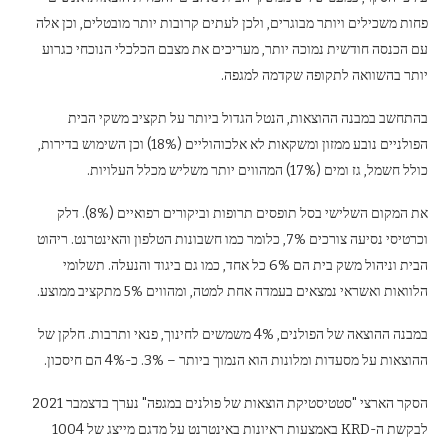
פחות משכילים ויותר מבוגרים, ולכן לעתים קרובות יותר מובטלים, וכן אלה
עם הכנסה חודשית נמוכה יותר, מעריכים את מצבם הכלכלי הנוכחי כגרוע
יותר בהשוואה לתקופה שקדמה למגפה.
בהתחשב במבנה ההוצאות, הנטל הגדול ביותר על תקציב משקי הבית
הפולניים נובע ממזון ומשקאות לא אלכוהוליים (18%) וכן השימוש בדירות,
כולל חשמל, גז ומים (17%) המהווים יותר משליש מכלל העלויות.
את המקום השלישי בסל תופסים תרופות וביקורים רפואיים (8%). דלק
וכרטיסי נסיעה צורכים 7%, כלומר כמו חשבונות הטלפון והאינטרנט. ריהוט
הבית וניהול משק בית הם 6% כל אחד, כמו גם ביגוד והנעלה. תשלומי
הלוואות ואשראי נמצאים בעמדה אחת למטה, ומהווים 5% מתקציב ממוצע.
במבנה ההוצאה של הפולנים, 4% משמשים לחינוך, פנאי ותרבות. חלקן של
ההוצאות על מסעדות ומלונות הוא הנמוך ביותר – 3%. כ-4% הם חיסכון.
הסקר הארצי "סטטיסטיקת הוצאות של פולנים במגפה" נערך בדצמבר 2021
לבקשת ה-KRD באמצעות ראיונות באינטרנט על מדגם מייצג של 1004