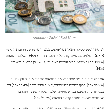
Arkadiusz Ziolek/ East News
לפי סקר "סטטיסטיקת הוצאות של פולנים במגפה" של מרשם החובות הלאומי
(KRD), הפולנים משלמים קודם כל את שכר הדירה (45%) ותשלומי הלוואות
(33%). הם גם משלמים את עלויות האנרגיה (26%) וכן רכישות באשראי
(14%).
את המקומות הנמוכים יותר ברשימת ההוצאות תופסים מים וגז וכן ארנונה
(5% כל אחד). בסוף רשימת התשלומים, חימום ודלק לרכב (4% כל אחד) הם
בעלי קדימות. האינטרנט, הטלוויזיה, הטלפון, איסוף האשפה והתחבורה
הציבורית נמצאים באותה קבוצת הוצאות (2% כל אחד).
על פי הסקר, כמעט שליש ממשקי הבית נאלצים להפחית הוצאות. אנשים