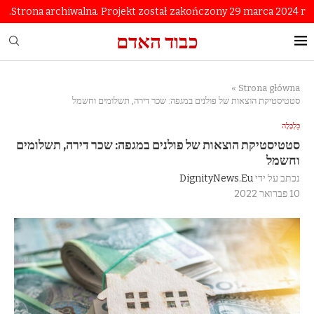
Strona archiwalna. Projekt został zakończony 29 marca 2024 r.
כבוד האדם
»
Strona główna
סטטיסטיקת הוצאות של פולנים במגפה: שכר דירה, תשלומים וחשמל
כַּלְכָּלָה
סטטיסטיקת הוצאות של פולנים במגפה: שכר דירה, תשלומים
וחשמל
נכתב על ידי
DignityNews.eu
10 פברואר 2022