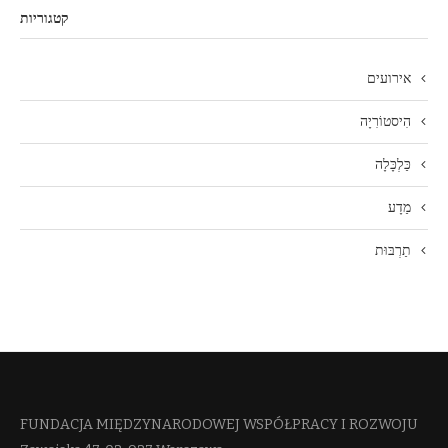
קטגוריות
אירועים
הִיסטוֹרִיָה
כַּלְכָּלָה
מַדָע
תַרְבּוּת
FUNDACJA MIĘDZYNARODOWEJ WSPÓŁPRACY I ROZWOJU​