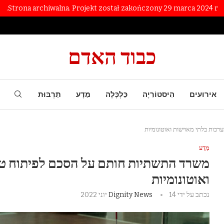
Strona archiwalna. Projekt został zakończony 29 marca 2024 r.
כבוד האדם
אירועים
הִיסטוֹרִיָה
כַּלְכָּלָה
מַדָע
תַרְבּוּת
כות בלתי מאוישות ואוטונומיות
מַדָע
משרד התשתיות חותם על הסכם לפיתוח טכנ
ואוטונומיות
נכתב על ידי
14 יוני 2022
Dignity News