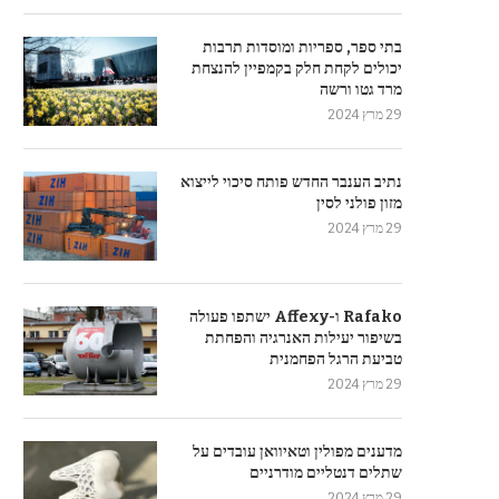
בתי ספר, ספריות ומוסדות תרבות
יכולים לקחת חלק בקמפיין להנצחת
מרד גטו ורשה
29 מרץ 2024
נתיב הענבר החדש פותח סיכוי לייצוא
מזון פולני לסין
29 מרץ 2024
Rafako ו-Affexy ישתפו פעולה
בשיפור יעילות האנרגיה והפחתת
טביעת הרגל הפחמנית
29 מרץ 2024
מדענים מפולין וטאיוואן עובדים על
שתלים דנטליים מודרניים
29 מרץ 2024