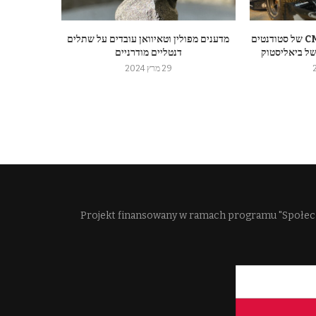
המכונית ההיברידית CMS-09 של סטודנטים
מדענים מפולין וטאיוואן עובדים על שתלים
של ביאליסטוק
דנטליים מודרניים
29 מרץ 2024
Projekt finansowany w ramach programu "Społec