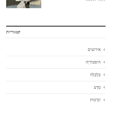
קטגוריות
אירועים
הִיסטוֹרִיָה
כַּלְכָּלָה
מַדָע
תַרְבּוּת