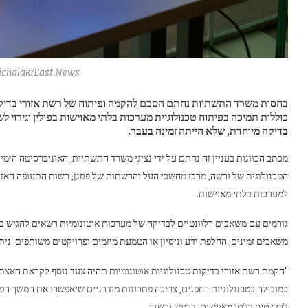
chalak/East News
בחסות משרד התשתיות נחתם הסכם להקמה ופיתוח של רשת אזורי בדיקות 
כוללות תמיכה בפיתוח טכנולוגיית מערכות בלתי מאוישות בפולין וגירוי 
בדיקה מיוחדת, שלא הייתה זמינה בעבר.
מכתב הכוונות בעניין זה נחתם על ידי נציגי משרד התשתיות, האוניברסיטה הימית
הטכנולוגית של ורשה, מרכז מחשבי העל והרשתות של פוזנן, רשות התעופה האזרחי
למערכות בלתי מאוישות.
גורמים עם משאבים רלוונטיים לבדיקה של מערכות אוטונומיות רשאים להגיש
משאבים זמינים, החלפת ידע וניסיון או הטמעת מיזמים ופרויקטים משותפים. ני
"הקמת רשת אזורי בדיקות טכנולוגיות אוטונומיות תהיה צעד נוסף לקראת האצת 
כמובילה בטכנולוגיות רחפנים, צריכה פתרונות מודרניים שיאפשרו את המשך הפ
לכלי טיס בלתי מאוישים, דריוש ורשנר.