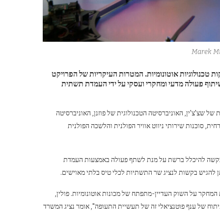
Marek Mi
טכנולוגיות אוטונומיות. המטרות העיקריות של הפרויקט
לשיתוף פעולה מדעי ומחקרי ועסקי על ידי העמדת תשתית
 של שצ'צ'ין, האוניברסיטה הטכנולוגית של פוזנן, האוניברסיטה
ת, סוכנות שירותי ניווט אוויר הפולנית והלשכה הפולנית
 בקשה להיכלל ברשת על מנת לשתף פעולה באמצעות העמדת
תן להגיש בקשות לנציג שר התשתיות לכלי טיס בלתי מאוישים.
המחקר על השוק העדיין-מתפתח של מכונות אוטונומיות. פולין,
יתוח של ענף פוטנציאלי זה של תעשיית התעופה", אומר נציג המשרד