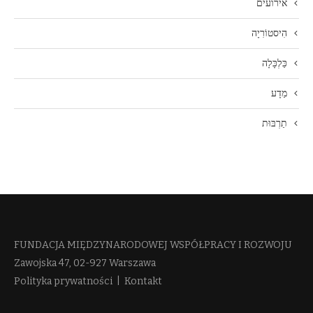
אירועים
הִיסטוֹרִיָה
כַּלְכָּלָה
מַדָע
תַרְבּוּת
FUNDACJA MIĘDZYNARODOWEJ WSPÓŁPRACY I ROZWOJU​
Zawojska 47, 02-927 Warszawa
Polityka prywatności
|
Kontakt