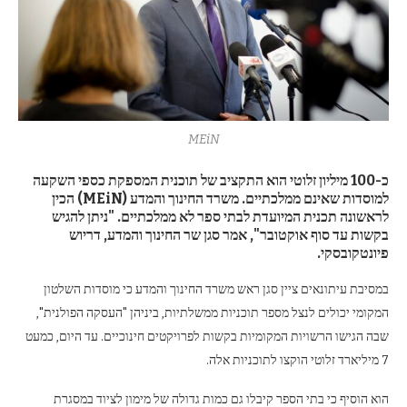
MEiN
כ-100 מיליון זלוטי הוא התקציב של תוכנית המספקת כספי השקעה
למוסדות שאינם ממלכתיים. משרד החינוך והמדע (MEiN) הכין
לראשונה תכנית המיועדת לבתי ספר לא ממלכתיים. "ניתן להגיש
בקשות עד סוף אוקטובר", אמר סגן שר החינוך והמדע, דריוש
פיונטקובסקי.
במסיבת עיתונאים ציין סגן ראש משרד החינוך והמדע כי מוסדות השלטון
המקומי יכולים לנצל מספר תוכניות ממשלתיות, ביניהן "העסקה הפולנית",
שבה הגישו הרשויות המקומיות בקשות לפרויקטים חינוכיים. עד היום, כמעט
7 מיליארד זלוטי הוקצו לתוכניות אלה.
הוא הוסיף כי בתי הספר קיבלו גם כמות גדולה של מימון לציוד במסגרת