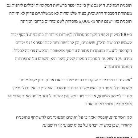
תוכנית המגיפה. הוא גם ציין כי בתי ספר ברשויות המקומיות יכולים ליהנות גם
מעתודת הסבסוד החינוכית, בעוד שלמוסדות לא ממשלתיים עדיין לא הייתה
תוכנית כזו. ישנם יותר מ-6,000 מוסדות לא ציבוריים ברחבי המדינה.
כ-100 מיליון זלוטי הוקצו מהעתודה למטרות מיוחדות בתוכנית. הכסף יכול
לשמש לרכישת נדל"ן, שיפוצים, וכן לרכישת ציוד לבתי ספר או גני ילדים.
הקריאה להגשת מועמדות פתוחה עד סוף אוקטובר. הבקשה צריכה לכלול
מידע על ההשקעה, הערכת העלות שלה, כיצד היא תשפיע על התפתחות
המוסד ותרומתה.
"אלה יהיו המרכיבים שיקבעו בסופו של דבר אם ארגון נתון יקבל מימון
מהתוכנית", אמר סגן ראש משרד החינוך והמדע. הוא ציין כי אין גבול עליון
מוגדר למימון משותף, אך כפי שהדגיש, אין לצפות ליותר מכמה מאות אלפי או
אולי מיליון זלוטי לארגון אחד.
סגן השר פיונטקובסקי אמר כי על הגופים המעוניינים להשתתף בתוכנית
להזדרז, שכן בקשות ייבחנו על בסיס שבועי או דו שבועי.