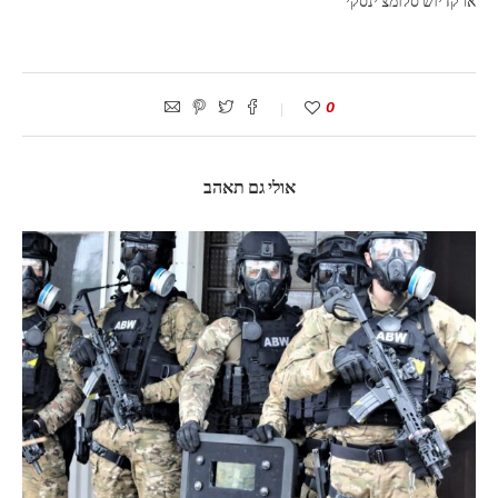
ארקדיוש סלומצ'ינסקי
0
אולי גם תאהב