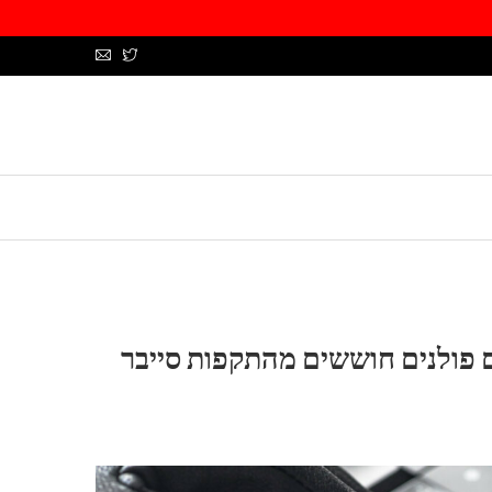
ע על ידי Sophos, מנהלים פולנים חוששים מהתקפות סייבר