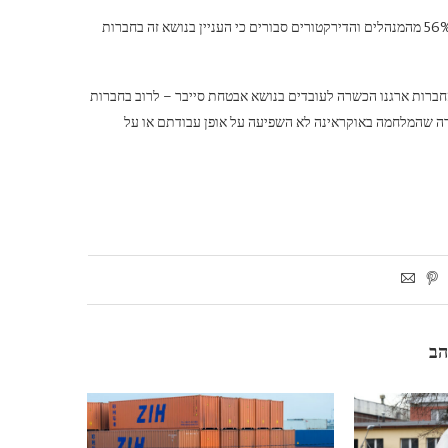
הסקר לקח בחשבון גם את ההשפעה של מלחמה על תפיסות של אבטחת סייבר. 56% מהמנהלים והדירקטורים סבורים כי העניין בנושא זה בחברות
גישה לנתונים החלו להיות בשימוש בכמעט מחצית מהמקרים, ו-42% מהחברות ארגנו הכשרה לעובדים בנושא אבטחת סייבר – לרוב בחברות
 מכל שלושה משיבים הודה שהמלחמה באוקראינה לא השפיעה על אופן עבודתם או על
הב