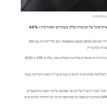
Arkadius
חברות חשו באופן משמעותי את ההשפעה של המגיפה והסכסוך המזוין באוקראינה על הביטחון שלהן בשנתיים האחרונות ו-64%
הסקר על אבטחת סייבר בחברות נערך על ידי סוכנות המחקר SW Research ביולי ואוגוסט 2022 מטעם Sophos. הוא כלל ראיונות עם 310
כיה ובהונגריה.
Sophos ציינה בפרסום כי אחוז החברות הפולניות שהושפעו מתוכנות כופר, תוכנות זדוניות שהסרתן מחייבת תשלום כופר, עלה מ-13% ב-2020
המלחמה באוקראינה והניסיון שנגרם על ידי מגפת הקורונה, בעוד
 מכל עשרה סבור שזה רק עניין של זמן עד שפושעי סייבר ינקטו נגדם צעדים.
תוצאות הסקר בקרב משיבים פולנים שונות באופן משמעותי מהממצאים בחו"ל. 64% מההונגרים מאמינים שמתקפת סייבר על החברה שלהם אינה