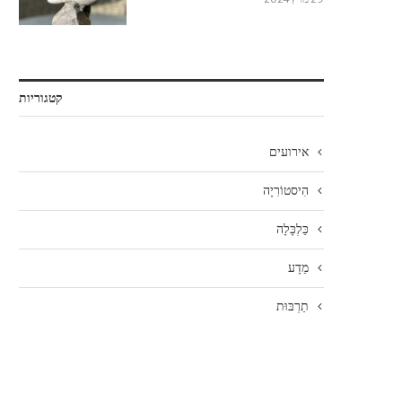
קטגוריות
אירועים
הִיסטוֹרִיָה
כַּלְכָּלָה
מַדָע
תַרְבּוּת