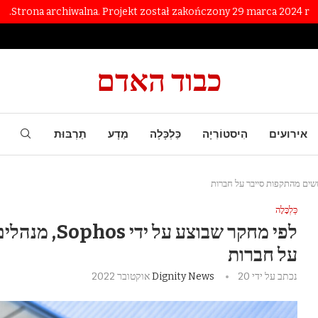
Strona archiwalna. Projekt został zakończony 29 marca 2024 r.
כבוד האדם
אירועים
הִיסטוֹרִיָה
כַּלְכָּלָה
מַדָע
תַרְבּוּת
כַּלְכָּלָה
לפי מחקר שבוצ
על חברות
נכתב על ידי
20 אוקטובר 2022
Dignity News