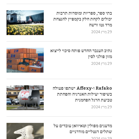
בתי ספר, ספריות ומוסדות תרבות
יכולים לקחת חלק בקמפיין להנצחת
מרד גטו ורשה
29 מרץ 2024
נתיב הענבר החדש פותח סיכוי לייצוא
מזון פולני לסין
29 מרץ 2024
Rafako ו-Affexy ישתפו פעולה
בשיפור יעילות האנרגיה והפחתת
טביעת הרגל הפחמנית
29 מרץ 2024
מדענים מפולין וטאיוואן עובדים על
שתלים דנטליים מודרניים
29 מרץ 2024