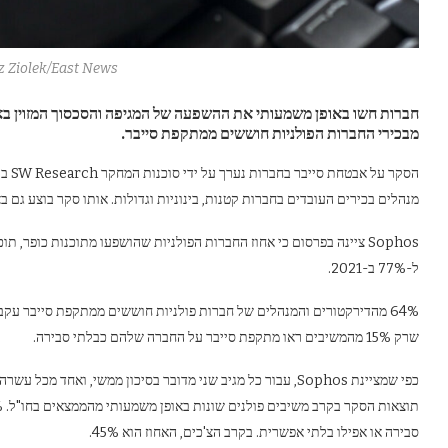
z Ziolek/East News
מבכירי החברות הפולניות חוששים ממתקפת סייבר.
מנהלים בכירים העובדים בחברות קטנות, בינוניות וגדולות. אותו סקר בוצע גם בצ'
ל-77% ב-2021.
64% מהדירקטורים והמנהלים של חברות פולניות חוששים ממתקפת סייבר עקב 
שרק 15% מהמשיבים ראו מתקפת סייבר על החברה שלהם כבלתי סבירה.
כפי שמציינת Sophos, עבור כל מגיב שני מדובר בסיכון ממשי, ואחד
סבירה או אפילו בלתי אפשרית. בקרב הצ'כים, האחוז הוא 45%.