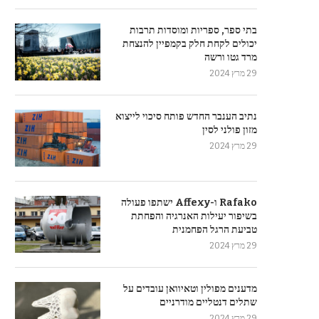
בתי ספר, ספריות ומוסדות תרבות
יכולים לקחת חלק בקמפיין להנצחת
מרד גטו ורשה
29 מרץ 2024
נתיב הענבר החדש פותח סיכוי לייצוא
מזון פולני לסין
29 מרץ 2024
Rafako ו-Affexy ישתפו פעולה
בשיפור יעילות האנרגיה והפחתת
טביעת הרגל הפחמנית
29 מרץ 2024
מדענים מפולין וטאיוואן עובדים על
שתלים דנטליים מודרניים
29 מרץ 2024