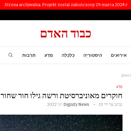
Strona archiwalna. Projekt został zakończony 29 marca 2024 r.
כבוד האדם
אירועים
הִיסטוֹרִיָה
כַּלְכָּלָה
מַדָע
תַרְבּוּת
ל החלב
מַדָע
חוקרים מאוניברסיטת ורשה גילו חור שחור
נכתב על ידי
13 יוני 2022
Dignity News