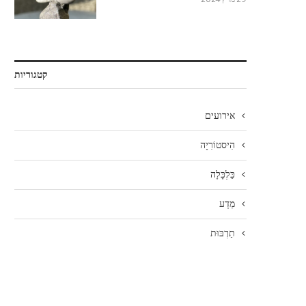
קטגוריות
אירועים
הִיסטוֹרִיָה
כַּלְכָּלָה
מַדָע
תַרְבּוּת