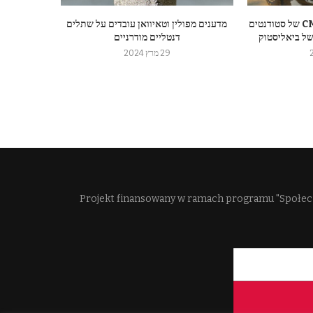
המכונית ההיברידית CMS-09 של סטודנטים
מדענים מפולין וטאיוואן עובדים על שתלים
של ביאליסטוק
דנטליים מודרניים
29 מרץ 2024
Projekt finansowany w ramach programu "Społec