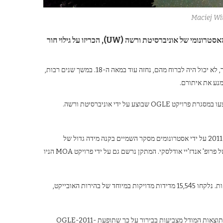
Maciej W
סטרונומי של אוניברסיטת ורשה (
UW
), הכריזו על גילוי חור
קיומם של חורים שחורים, עצמים בעלי כוח כבידה כה גדול ששום אות, אפילו אור, לא יכול היה לברוח מהם, נחזה עוד במאה ה-18. במשך שנים רבות,
מנע את איתורם.
גילוי חור שחור חופשי בשביל החלב הוא תוצאה של שנים רבות של תצפיות שבוצעו במסגרת פרויקט OGLE שבוצע על ידי אוניברסיטת ורשה.
תופעת המיקרו-עדשות הכבידה OGLE-2011-BLG-0462 התגלתה ב-2 ביוני 2011 על ידי אסטרונומים מסקר השמיים בקנה מידה גדול של
OGLE שנערך במצפה הכוכבים האסטרונומי של אוניברסיטת ורשה, בראשותו של פרופ' אנדז'יי אודלסקי. המתקן נרשם גם על ידי פרויקט MOA הניו
תופעה זו נצפית באופן סדיר על ידי צוות פרויקט OGLE במשך תשע השנים הבאות. נלקחו 15,545 מדידות מדויקות במיוחד של בהירות האובייקט,
ד"ר פשמיסלב מרוז, חבר בצוות OGLE שהשתתף במידול של התופעה, הסביר שתוצאות המודל מצביעות בבירור על כך שתופעת OGLE-2011-