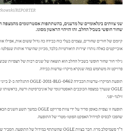
itkowski/REPORTER
שני צוותים בינלאומיים של מדענים, בהשתתפות אסטרונומים מהמצפה הא
שחור חופשי בשביל החלב. זהו הזיהוי הראשון מסוגו.
אובייקטים כאלה נותרו יצירות תיאורטיות בלבד, מכיוון שהיעדר אותות שנפלטו 
פרויקט זה משתמש במה שנקרא מיקרו-עדשות כבידה.
זילנד-יפני.
שהפכו לבסיס למידול האפקט הפוטו-מטרי של התופעה.