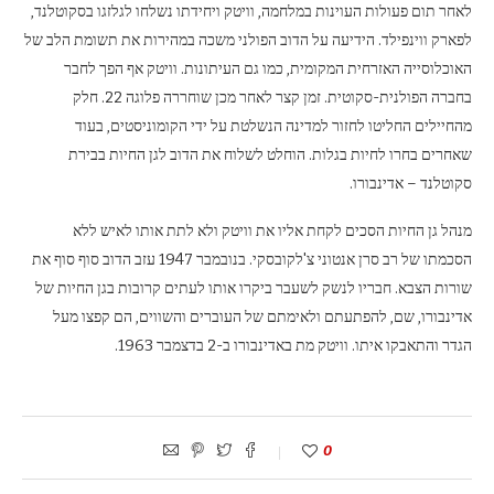
לאחר תום פעולות העוינות במלחמה, וויטק ויחידתו נשלחו לגלזגו בסקוטלנד,
לפארק ווינפילד. הידיעה על הדוב הפולני משכה במהירות את תשומת הלב של
האוכלוסייה האזרחית המקומית, כמו גם העיתונות. וויטק אף הפך לחבר
בחברה הפולנית-סקוטית. זמן קצר לאחר מכן שוחררה פלוגה 22. חלק
מהחיילים החליטו לחזור למדינה הנשלטת על ידי הקומוניסטים, בעוד
שאחרים בחרו לחיות בגלות. הוחלט לשלוח את הדוב לגן החיות בבירת
סקוטלנד – אדינבורו.
מנהל גן החיות הסכים לקחת אליו את וויטק ולא לתת אותו לאיש ללא
הסכמתו של רב סרן אנטוני צ'לקובסקי. בנובמבר 1947 עזב הדוב סוף סוף את
שורות הצבא. חבריו לנשק לשעבר ביקרו אותו לעתים קרובות בגן החיות של
אדינבורו, שם, להפתעתם ולאימתם של העוברים והשווים, הם קפצו מעל
הגדר והתאבקו איתו. וויטק מת באדינבורו ב-2 בדצמבר 1963.
0