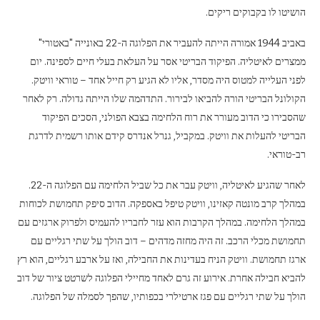
הושיטו לו בקבוקים ריקים.
באביב 1944 אמורה הייתה להעביר את הפלוגה ה-22 באונייה "באטורי"
ממצרים לאיטליה. הפיקוד הבריטי אסר על העלאת בעלי חיים לספינה. יום
לפני העלייה למטוס היה מסדר, אליו לא הגיע רק חייל אחד – טוראי וויטק.
הקולונל הבריטי הורה להביאו לבירור. התדהמה שלו הייתה גדולה. רק לאחר
שהסבירו כי הדוב מעורר את רוח הלחימה בצבא הפולני, הסכים הפיקוד
הבריטי להעלות את וויטק. במקביל, גנרל אנדרס קידם אותו רשמית לדרגת
רב-טוראי.
לאחר שהגיע לאיטליה, וויטק עבר את כל שביל הלחימה עם הפלוגה ה-22.
במהלך קרב מונטה קאזינו, וויטק טיפל באספקה. הדוב סיפק תחמושת לכוחות
במהלך הלחימה. במהלך הקרבות הוא עזר לחבריו להעמיס ולפרוק ארגזים עם
תחמושת מכלי הרכב. זה היה מחזה מדהים – דוב הולך על שתי רגליים עם
ארגז תחמושת. וויטק הניח בעדינות את החבילה, ואז על ארבע רגליים, הוא רץ
להביא חבילה אחרת. אירוע זה גרם לאחד מחיילי הפלוגה לשרטט ציור של דוב
הולך על שתי רגליים עם פגז ארטילרי בכפותיו, שהפך לסמלה של הפלוגה.