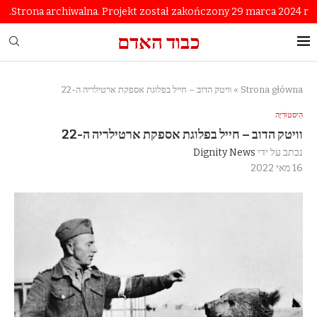
Strona archiwalna. Projekt został zakończony 29 marca 2024 r.
כבוד האדם
Strona główna
»
וויטק הדוב – חייל בפלוגת אספקת ארטילריה ה-22
הִיסטוֹרִיָה
וויטק הדוב – חייל בפלוגת אספקת ארטילריה ה-22
נכתב על ידי
Dignity News
16 מאי 2022