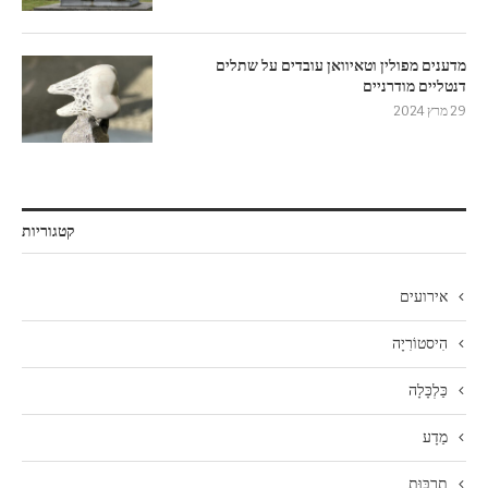
מדענים מפולין וטאיוואן עובדים על שתלים
דנטליים מודרניים
29 מרץ 2024
קטגוריות
אירועים
הִיסטוֹרִיָה
כַּלְכָּלָה
מַדָע
תַרְבּוּת