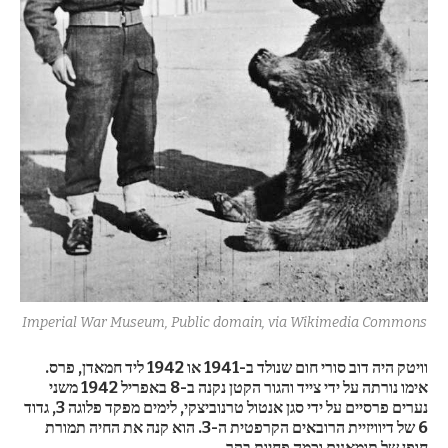
Imperial War Museum, Public domain, via Wikimedia Commons
וויטק היה דוב סורי חום שנולד ב-1941 או 1942 ליד חמאדן, פרס.
אימו נורתה על ידי צייד והגור הקטן נקנה ב-8 באפריל 1942 משני
נערים פרסיים על ידי סגן אנטול טרנוביצקי, לימים מפקד פלוגה 3, גדוד
6 של דיוויזיית הרובאים הקרפטית ה-3. הוא קנה את החיה תמורת
חופן של תומאנים וכמה פחיות בקר.