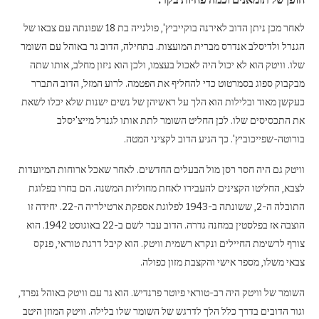
לאחר מכן ניתן הדוב לאירנה בוקייביץ', פולנייה בת 18 שפונתה עם צבאו של
הגנרל ולדיסלב אנדרס מברית המועצות. בתחילה, הדוב גר באוהל עם השומר
שלו. וויטק הוא לא יכול היה לאכול בעצמו, ולכן הוא ניזון מחלב, אותו שתה
מבקבוק ספוג בסמרטוט כדי להחליף את הפטמה. לרוע המזל, הדוב התברר
כעקשן מאוד ובלילות הוא הלך על ראשיהן של נשים ישנות שלא יכלו לשאת
את התכסיסים שלו. לכן החליט השומר לתת אותו לגנרל מייצ'יסלב
בורוטה-שפייכוביץ'. כך הגיע הדוב לקציני המטה.
וויטק גם היה חסר רסן מול הבעלים החדשים. לאחר שאכל ארוחות המיועדות
לצבא, החליטו הקצינים להעבירו לאחת מחוליות המשנה. הם בחרו בפלוגת
התובלה ה-2, ששונתה ב-1943 לפלוגת אספקת ארטילריה ה-22. יחידה זו
הוצבה אז בפלסטין במחנה גדרה. הדוב עבר לשם ב-22 באוגוסט 1942. הוא
צורף לרשימת החיילים ונקרא רשמית וויטק. הוא קיבל דרגת טוראי, פנקס
צבאי משלו, מספר אישי והקצבת מזון כפולה.
השומר של וויטק היה רב-טוראי פיוטר פרנדיש. הוא גר עם וויטק באוהל נפרד,
וגור הדובים בדרך כלל הלך לדרגש של השומר שלו בלילה. וויטק המוזן היטב