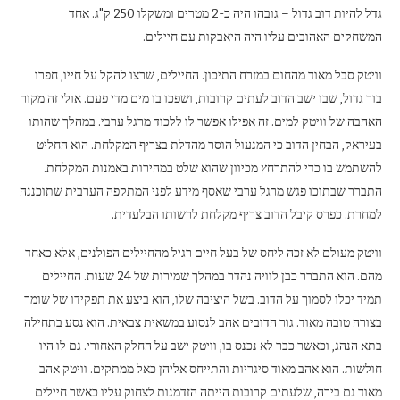
גדל להיות דוב גדול – גובהו היה כ-2 מטרים ומשקלו 250 ק"ג. אחד
המשחקים האהובים עליו היה היאבקות עם חיילים.
וויטק סבל מאוד מהחום במזרח התיכון. החיילים, שרצו להקל על חייו, חפרו
בור גדול, שבו ישב הדוב לעתים קרובות, ושפכו בו מים מדי פעם. אולי זה מקור
האהבה של וויטק למים. זה אפילו אפשר לו ללכוד מרגל ערבי. במהלך שהותו
בעיראק, הבחין הדוב כי המנעול הוסר מהדלת בצריף המקלחת. הוא החליט
להשתמש בו כדי להתרחץ מכיוון שהוא שלט במהירות באמנות המקלחת.
התברר שבתוכו פגש מרגל ערבי שאסף מידע לפני המתקפה הערבית שתוכננה
למחרת. כפרס קיבל הדוב צריף מקלחת לרשותו הבלעדית.
וויטק מעולם לא זכה ליחס של בעל חיים רגיל מהחיילים הפולנים, אלא כאחד
מהם. הוא התברר כבן לוויה נהדר במהלך שמירות של 24 שעות. החיילים
תמיד יכלו לסמוך על הדוב. בשל היציבה שלו, הוא ביצע את תפקידו של שומר
בצורה טובה מאוד. גור הדובים אהב לנסוע במשאית צבאית. הוא נסע בתחילה
בתא הנהג, וכאשר כבר לא נכנס בו, וויטק ישב על החלק האחורי. גם לו היו
חולשות. הוא אהב מאוד סיגריות והתייחס אליהן כאל ממתקים. וויטק אהב
מאוד גם בירה, שלעתים קרובות הייתה הזדמנות לצחוק עליו כאשר חיילים