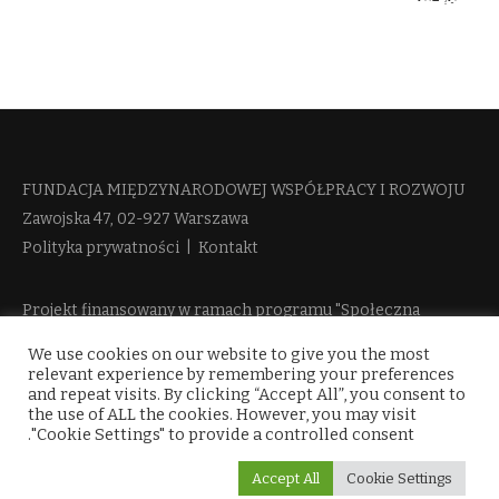
FUNDACJA MIĘDZYNARODOWEJ WSPÓŁPRACY I ROZWOJU​
Zawojska 47, 02-927 Warszawa
Polityka prywatności
|
Kontakt
Projekt finansowany w ramach programu "Społeczna
Odpowiedzialność Nauki 2" Ministerstwa Edukacji i Nauki
We use cookies on our website to give you the most
więcej informacji
relevant experience by remembering your preferences
and repeat visits. By clicking “Accept All”, you consent to
the use of ALL the cookies. However, you may visit
"Cookie Settings" to provide a controlled consent.
Accept All
Cookie Settings