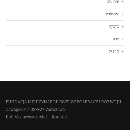
אירועים
הִיסטוֹרִיָה
כַּלְכָּלָה
מַדָע
תַרְבּוּת
FUNDACJA MIĘDZYNARODOWEJ WSPÓŁPRACY I ROZWOJU​
Zawojska 47, 02-927 Warszawa
Polityka prywatności
|
Kontakt