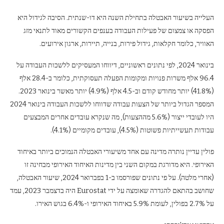
העלייה בשיעור האבטלה בתחילת השנה היא דו-שנתית. הסיבה לגידול היא
הפסקה או צמצום של פעילות העבודה בענפים הקשורים מאוד לתנאי מזג
האוויר, כלומר חקלאות, גידול פירות, בנייה, תיירות, ארגון אירועים.
בינואר 2024, לפי נתונים ראשוניים, דיווחו המעסיקים ללשכות העבודה על
96.4 אלף משרות פנויות ומקומות הפעלה תעסוקתית, כלומר ב-28.4 אלף
(41.8%) יותר מחודש קודם וב-4.5 אלף (4.9%) יותר מאשר בינואר 2023.
המספר הגדול ביותר של הצעות עבודה שדווחו ללשכות העבודה בינואר 2024
היו לעובדי ייצור (5.6% מההצעות), מה שנקרא עובדים אחרים המבצעים
עבודות תעשייתיות פשוטות (4.5%), עובדים מקומיים (4.1%).
פולין עדיין נותרה מדינה עם אחד משיעורי האבטלה הנמוכים ביותר באיחוד
האירופי. היא מדורגת במקום השני בין מדינות האיחוד האירופי מבחינה זו
(אחרי מלטה). על פי נתונים שפורסמו ב-1 בפברואר 2024, שיעור האבטלה,
שחושב בהתאם להגדרה שאומצה על ידי Eurostat היה בדצמבר 2023, עמד
על 2.7% בפולין, לעומת 5.9% באיחוד האירופי ו-6.4% בגוש האירו.